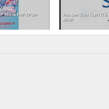
ẬP ebook PDF-EPUB-
Hoa Sen Trên Tuyết (Tá
MOBI