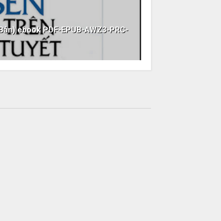
i Bản) ebook PDF-EPUB-AWZ3-PRC-