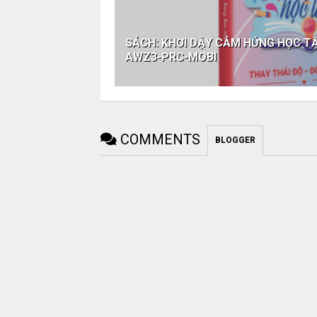
SÁCH: KHƠI DẬY CẢM HỨNG HỌC T
AWZ3-PRC-MOBI
COMMENTS
BLOGGER