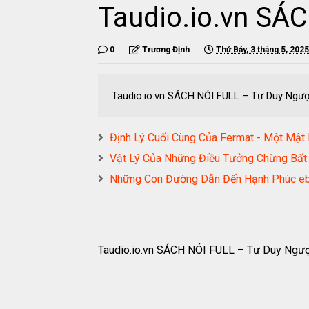
Taudio.io.vn SÁ
0
Trương Định
Thứ Bảy, 3 tháng 5, 2025
Taudio.io.vn SÁCH NÓI FULL – Tư Duy Ngư
Định Lý Cuối Cùng Của Fermat - Một M
Vật Lý Của Những Điều Tưởng Chừng B
Những Con Đường Dẫn Đến Hạnh Phúc
Taudio.io.vn SÁCH NÓI FULL – Tư Duy Ng