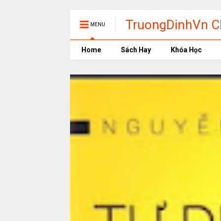
TruongDinhVn Ch
MENU
phần mềm học t
Home
Sách Hay
Khóa Học