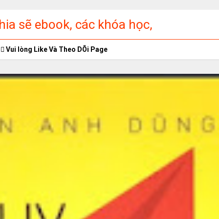
ia sẽ ebook, các khóa học,
ập miễn phí
Vui lòng Like Và Theo DÕi Page