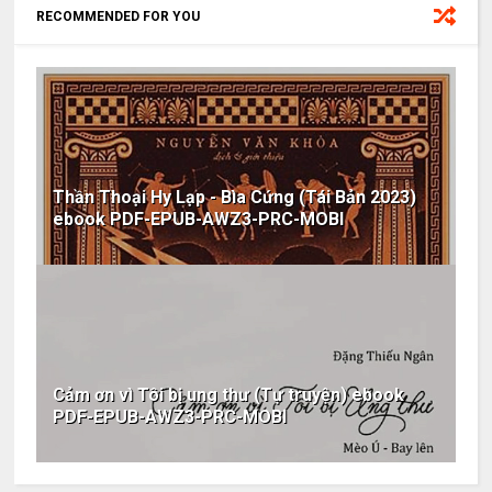
RECOMMENDED FOR YOU
Thần Thoại Hy Lạp - Bìa Cứng (Tái Bản 2023)
ebook PDF-EPUB-AWZ3-PRC-MOBI
Cảm ơn vì Tôi bị ung thư (Tự truyện) ebook
PDF-EPUB-AWZ3-PRC-MOBI