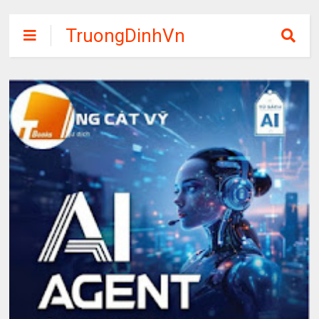
TruongDinhVn
Chia sẽ ebook,
các khóa học,
phần mềm học
tập miễn phí