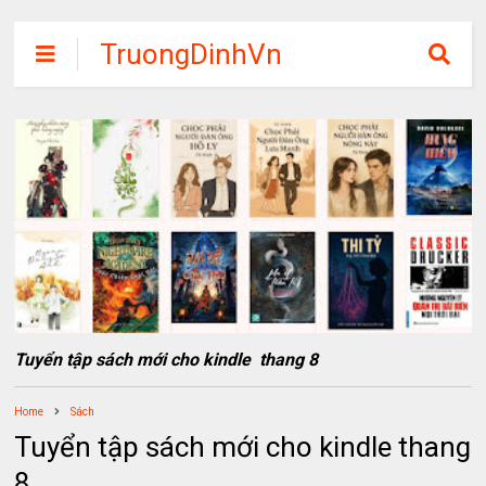
TruongDinhVn
Chia sẽ ebook,
các khóa học,
phần mềm học
tập miễn phí
Tuyển tập sách mới cho kindle thang 8
Home
Sách
Tuyển tập sách mới cho kindle thang
8