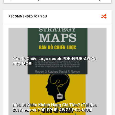
RECOMMENDED FOR YOU
Bản Đồ Chiến Lược ebook PDF-EPUB-AWZ3-
PRC-MOBI
Điều Gì Khiến Khách Hàng Chi Tiền? (Tái Bản
2018) ebook PDF-EPUB-AWZ3-PRC-MOBI