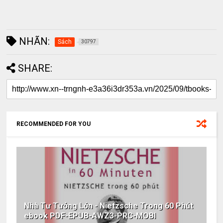
NHÃN:
Sách
30797
SHARE:
RECOMMENDED FOR YOU
Nhà Tư Tưởng Lớn - Nietzsche Trong 60 Phút
ebook PDF-EPUB-AWZ3-PRC-MOBI