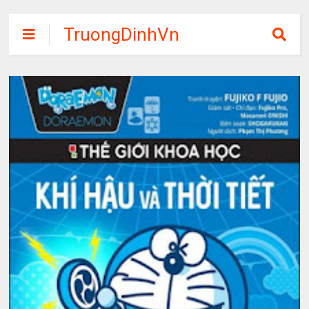
TruongDinhVn
Chia sẽ ebook,
các khóa học,
phần mềm học
tập miễn phí