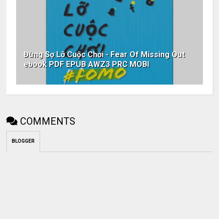
Đừng Sợ Lỡ Cuộc Chơi - Fear Of Missing Out
ebook PDF EPUB AWZ3 PRC MOBI
COMMENTS
BLOGGER