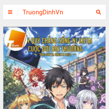
TruongDinhVn
Chia sẽ ebook,
các khóa học,
phần mềm học
tập miễn phí