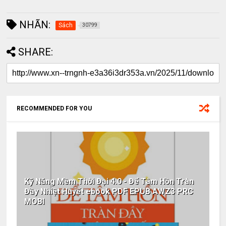
NHÃN:
Sách
30799
SHARE:
RECOMMENDED FOR YOU
Kỹ Năng Mềm Thời Đại 4.0 - Để Tâm Hồn Tràn
Đầy Nhiệt Huyết ebook PDF EPUB AWZ3 PRC
MOBI