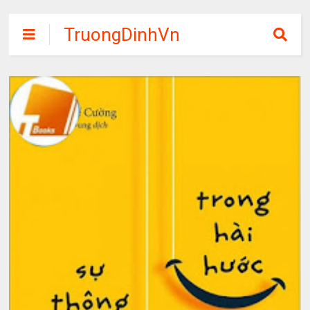
TruongDinhVn
Chia sẽ ebook,
các khóa học,
phần mềm học
tập miễn phí