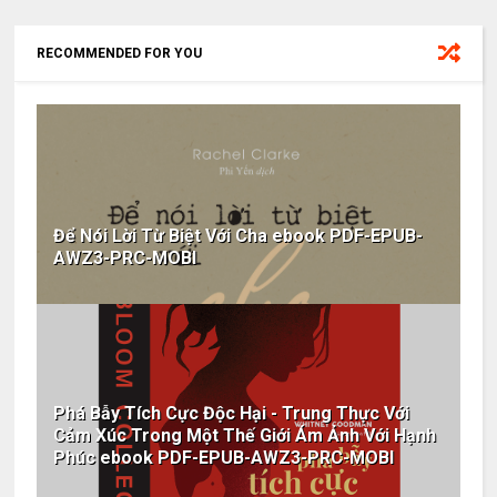
RECOMMENDED FOR YOU
Để Nói Lời Từ Biệt Với Cha ebook PDF-EPUB-
AWZ3-PRC-MOBI
Phá Bẫy Tích Cực Độc Hại - Trung Thực Với
Cảm Xúc Trong Một Thế Giới Ám Ảnh Với Hạnh
Phúc ebook PDF-EPUB-AWZ3-PRC-MOBI