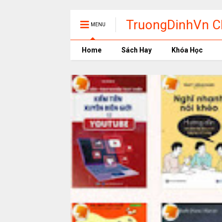
TruongDinhVn Ch
MENU
phần mềm học t
Home
Sách Hay
Khóa Học