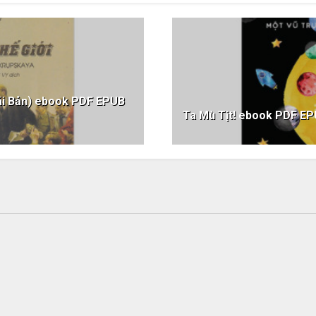
ái Bản) ebook PDF EPUB
Ta Mù Tịt! ebook PDF 