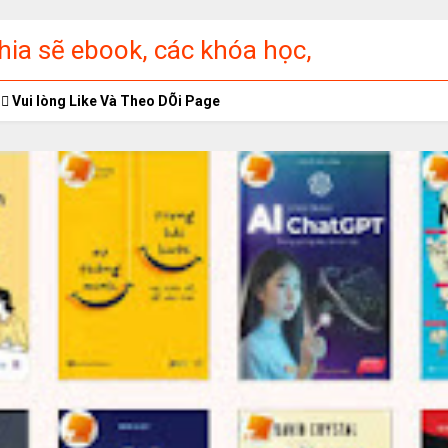
ia sẽ ebook, các khóa học,
ập miễn phí
Vui lòng Like Và Theo DÕi Page