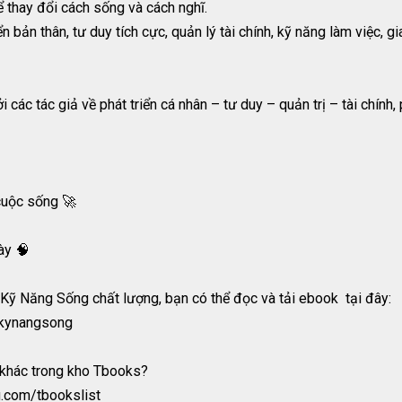
thay đổi cách sống và cách nghĩ.
n bản thân, tư duy tích cực, quản lý tài chính, kỹ năng làm việc, g
ác tác giả về phát triển cá nhân – tư duy – quản trị – tài chính,
cuộc sống 🚀
ày 🧠
ỹ Năng Sống chất lượng, bạn có thể đọc và tải ebook tại đây:
m/kynangsong
 khác trong kho Tbooks?
ng.com/tbookslist