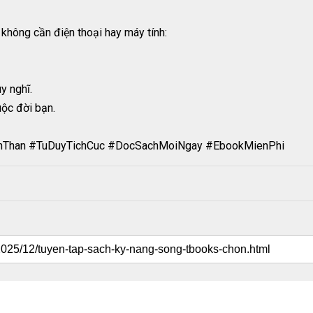
, không cần điện thoại hay máy tính:
y nghĩ.
uộc đời bạn.
nThan #TuDuyTichCuc #DocSachMoiNgay #EbookMienPhi