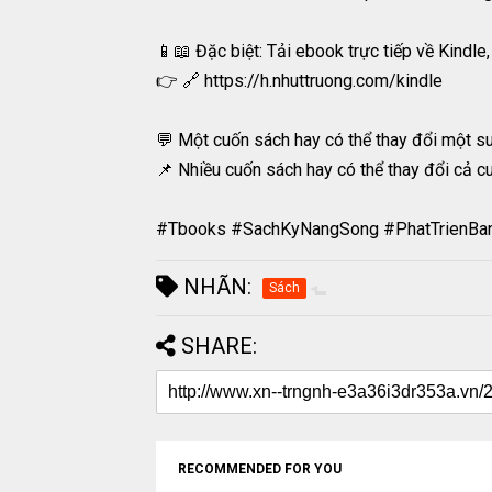
📱📖 Đặc biệt: Tải ebook trực tiếp về Kindle
👉 🔗 https://h.nhuttruong.com/kindle
💬 Một cuốn sách hay có thể thay đổi một su
📌 Nhiều cuốn sách hay có thể thay đổi cả c
#Tbooks #SachKyNangSong #PhatTrienBa
NHÃN:
Sách
SHARE:
RECOMMENDED FOR YOU