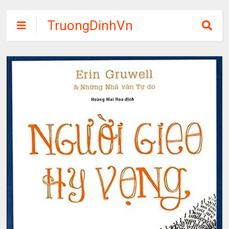
TruongDinhVn
Chia sẽ ebook,
các khóa học,
phần mềm học
tập miễn phí