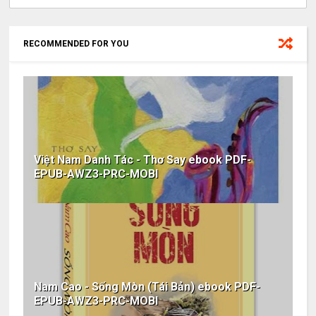
RECOMMENDED FOR YOU
Việt Nam Danh Tác - Thơ Say ebook PDF-
EPUB-AWZ3-PRC-MOBI
Nam Cao - Sống Mòn (Tái Bản) ebook PDF-
EPUB-AWZ3-PRC-MOBI