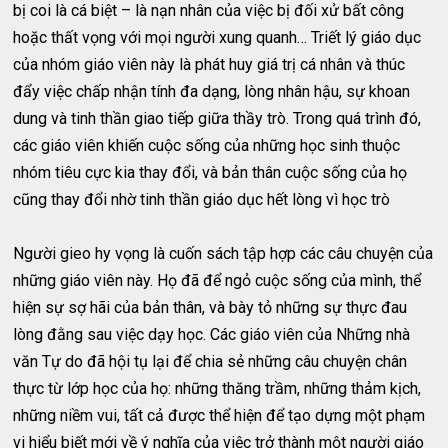
bị coi là cá biệt – là nạn nhân của việc bị đối xử bất công
hoặc thất vọng với mọi người xung quanh… Triết lý giáo dục
của nhóm giáo viên này là phát huy giá trị cá nhân và thúc
đẩy việc chấp nhận tính đa dạng, lòng nhân hậu, sự khoan
dung và tinh thần giao tiếp giữa thầy trò. Trong quá trình đó,
các giáo viên khiến cuộc sống của những học sinh thuộc
nhóm tiêu cực kia thay đổi, và bản thân cuộc sống của họ
cũng thay đổi nhờ tinh thần giáo dục hết lòng vì học trò
Người gieo hy vọng là cuốn sách tập hợp các câu chuyện của
những giáo viên này. Họ đã để ngỏ cuộc sống của mình, thể
hiện sự sợ hãi của bản thân, và bày tỏ những sự thực đau
lòng đằng sau việc dạy học. Các giáo viên của Những nhà
văn Tự do đã hội tụ lại để chia sẻ những câu chuyện chân
thực từ lớp học của họ: những thăng trầm, những thảm kịch,
những niềm vui, tất cả được thể hiện để tạo dựng một phạm
vi hiểu biết mới về ý nghĩa của việc trở thành một người giáo