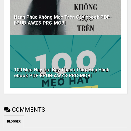
Hạnh Phúc Không Mọc Trên Cây ebook PDF-
EPUB-AWZ3-PRC-MOBI
100 Mẹo Hay Gạt Bay Thách Thức Họp Hành
ebook PDF-EPUB-AWZ3-PRC-MOBI
COMMENTS
BLOGGER