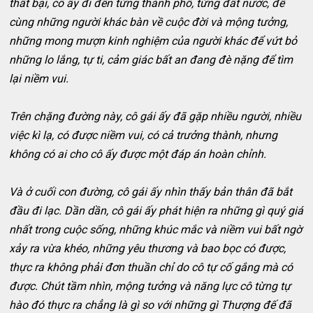
thất bại, cô ấy đi đến từng thành phố, từng đất nước, để
cùng những người khác bàn về cuộc đời và mộng tưởng,
những mong mượn kinh nghiệm của người khác để vứt bỏ
những lo lắng, tự ti, cảm giác bất an đang đè nặng để tìm
lại niềm vui.
Trên chặng đường này, cô gái ấy đã gặp nhiều người, nhiều
việc kì lạ, có được niềm vui, có cả trưởng thành, nhưng
không có ai cho cô ấy được một đáp án hoàn chỉnh.
Và ở cuối con đường, cô gái ấy nhìn thấy bản thân đã bắt
đầu đi lạc. Dần dần, cô gái ấy phát hiện ra những gì quý giá
nhất trong cuộc sống, những khúc mắc và niềm vui bất ngờ
xảy ra vừa khéo, những yêu thương và bao bọc có được,
thực ra không phải đơn thuần chỉ do cô tự cố gắng mà có
được. Chút tầm nhìn, mộng tưởng và năng lực cô từng tự
hào đó thực ra chẳng là gì so với những gì Thượng đế đã