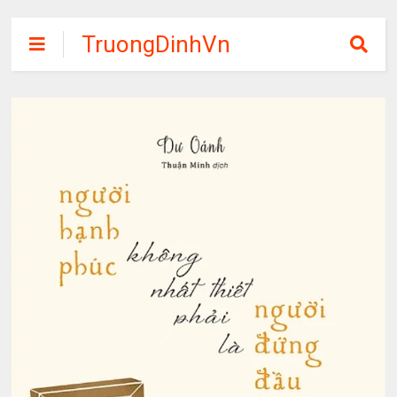
TruongDinhVn
Chia sẽ ebook,
các khóa học,
phần mềm học
tập miễn phí