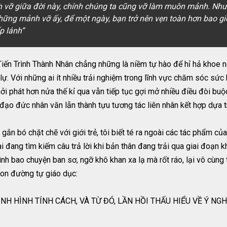
h vỡ giữa đời này, chính chúng ta cũng vỡ làm muôn mảnh. Nhưn
hững mảnh vỡ ấy, để một ngày, bạn trở nên vẹn toàn hơn bao g
p lánh”
Tiến Trình Thành Nhân chẳng những là niềm tự hào để hỉ hả khoe 
ự. Với những ai ít nhiều trải nghiệm trong lĩnh vực chăm sóc sức
ởi phát hơn nửa thế kỉ qua vẫn tiếp tục gợi mở nhiều điều đòi buộc
đạo đức nhân văn lẫn thành tựu tương tác liên nhân kết hợp dựa t
ắn bó chặt chẽ với giới trẻ, tôi biết té ra ngoài các tác phẩm của h
 đang tìm kiếm câu trả lời khi bản thân đang trải qua giai đoạn 
nh bao chuyện ban sơ, ngỡ khô khan xa lạ mà rốt ráo, lại vô cùng t
con đường tự giáo dục:
H HÌNH TÍNH CÁCH, VÀ TỪ ĐÓ, LẦN HỒI THẤU HIỂU VỀ Ý NGHĨ