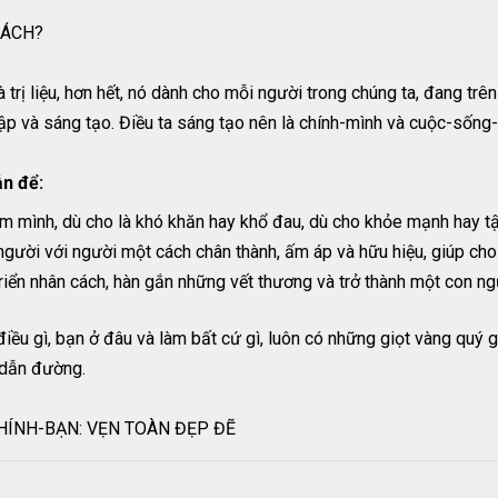
SÁCH?
rị liệu, hơn hết, nó dành cho mỗi người trong chúng ta, đang trê
lập và sáng tạo. Điều ta sáng tạo nên là chính-mình và cuộc-sống
ẫn để:
âm mình, dù cho là khó khăn hay khổ đau, dù cho khỏe mạnh hay t
gười với người một cách chân thành, ấm áp và hữu hiệu, giúp ch
riển nhân cách, hàn gắn những vết thương và trở thành một con ng
 điều gì, bạn ở đâu và làm bất cứ gì, luôn có những giọt vàng qu
 dẫn đường.
HÍNH-BẠN: VẸN TOÀN ĐẸP ĐẼ