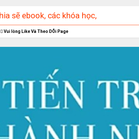
ia sẽ ebook, các khóa học,
ập miễn phí
Vui lòng Like Và Theo DÕi Page