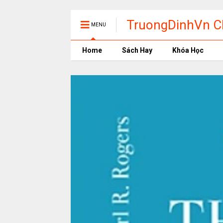
TruongDinhVn Ch
MENU
phần mềm học t
Home
Sách Hay
Khóa Học