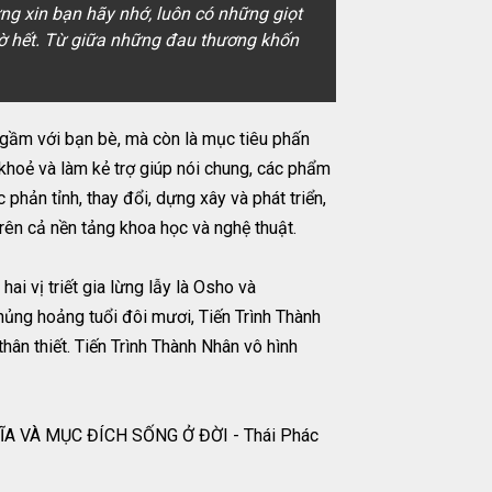
g xin bạn hãy nhớ, luôn có những giọt
iờ hết. Từ giữa những đau thương khốn
ngầm với bạn bè, mà còn là mục tiêu phấn
 khoẻ và làm kẻ trợ giúp nói chung, các phẩm
 phản tỉnh, thay đổi, dựng xây và phát triển,
rên cả nền tảng khoa học và nghệ thuật.
ai vị triết gia lừng lẫy là Osho và
khủng hoảng tuổi đôi mươi, Tiến Trình Thành
hân thiết. Tiến Trình Thành Nhân vô hình
A VÀ MỤC ĐÍCH SỐNG Ở ĐỜI - Thái Phác