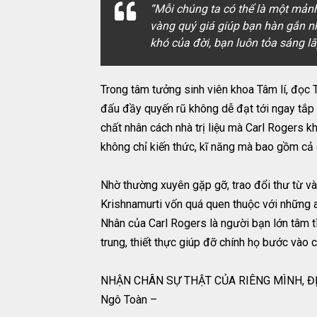
“Mỗi chúng ta có thể là một mản
vàng quý giá giúp bạn hàn gắn n
khó của đời, bạn luôn tỏa sáng lấ
Trong tâm tưởng sinh viên khoa Tâm lí, đọc 
đấu đầy quyến rũ không dễ đạt tới ngay tắp l
chất nhân cách nhà trị liệu mà Carl Rogers kh
không chỉ kiến thức, kĩ năng mà bao gồm cả 
Nhờ thường xuyên gặp gỡ, trao đổi thư từ và g
Krishnamurti vốn quá quen thuộc với những ai
Nhân của Carl Rogers là người bạn lớn tâm tì
trung, thiết thực giúp đỡ chính họ bước vào 
NHẬN CHÂN SỰ THẬT CỦA RIÊNG MÌNH, ĐỊN
Ngô Toàn –