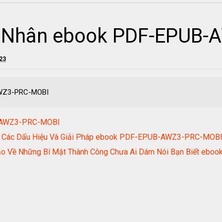
nh Nhân ebook PDF-EPUB
023
AWZ3-PRC-MOBI
B-AWZ3-PRC-MOBI
hị- Các Dấu Hiệu Và Giải Pháp ebook PDF-EPUB-AWZ3-PRC-MOB
Bạo Về Những Bí Mật Thành Công Chưa Ai Dám Nói Bạn Biết 