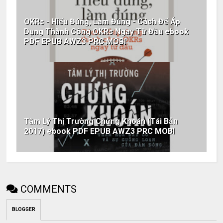
OKRs - Hiểu Đúng, Làm Đúng - Cách Để Áp
Dụng Thành Công OKRs Ngay Từ Đầu ebook
PDF EPUB AWZ3 PRC MOBI
Tâm Lý Thị Trường Chứng Khoán (Tái Bản
2017) ebook PDF EPUB AWZ3 PRC MOBI
COMMENTS
BLOGGER