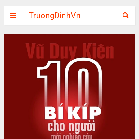
TruongDinhVn
Chia sẽ ebook,
các khóa học,
phần mềm học
tập miễn phí