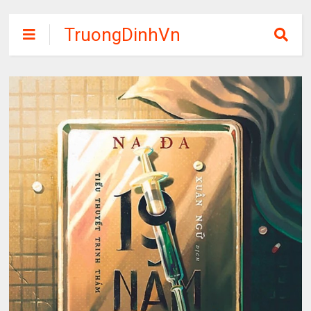
TruongDinhVn
Chia sẽ ebook,
các khóa học,
phần mềm học
tập miễn phí