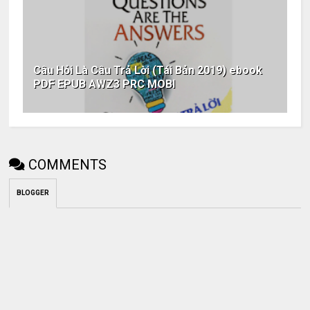
Câu Hỏi Là Câu Trả Lời (Tái Bản 2019) ebook
PDF EPUB AWZ3 PRC MOBI
COMMENTS
BLOGGER