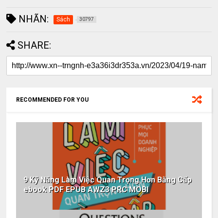
NHÃN:
Sách
30797
SHARE:
RECOMMENDED FOR YOU
9 Kỹ Năng Làm Việc Quan Trọng Hơn Bằng Cấp
ebook PDF EPUB AWZ3 PRC MOBI