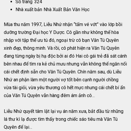
Số trang
324
Nhà xuất bản
Nhà Xuất Bản Văn Học
Mùa thu năm 1997, Liễu Nhứ nhận “tấm vé vớt” vào lớp bồi
dưỡng trường Đại học Y Dược. Cô gần như không thể hòa
nhập với tập thể ưu tú đó, ngoại trừ cô bạn Văn Tú Quyên
xinh đẹp, thông minh. Và rồi, cô phát hiện ra Văn Tú Quyên
đang từng ngày bị hạ độc bởi ai đó Hai cô gái trẻ đã sát cánh
bên nhau để tìm ra kẻ chủ mưu nhưng vẫn không thể ngăn nổi
cái chết định sẵn cho Văn Tú Quyên. Chín năm sau, dù Liễu
Nhứ an phận làm một người vợ tốt bên cạnh người chồng
vừa tài giỏi, vừa yêu thương cô hết mực nhưng cái chết bí ẩn
của Văn Tú Quyên vẫn hàng đêm ám ảnh cô…
Liễu Nhứ quyết tâm lật lại vụ án năm xưa, bắt đầu từ những
lá thư kì lạ được tìm thấy trong chiếc sáo tiêu mà Văn Tú
Quyên để lại…