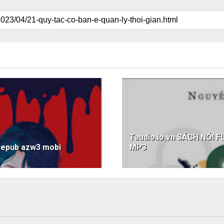
Taudio.io.vn SÁCH NÓI F
 epub azw3 mobi
MP3