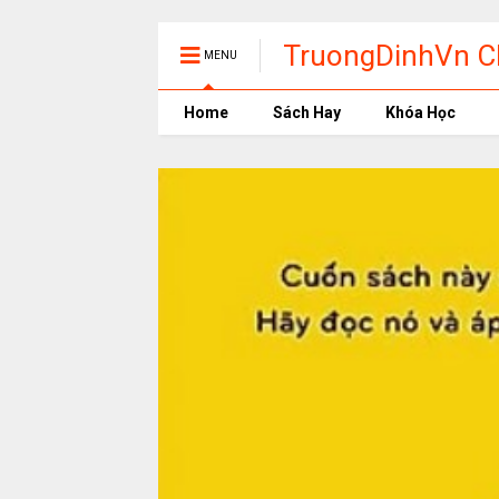
TruongDinhVn Ch
MENU
phần mềm học t
Home
Sách Hay
Khóa Học