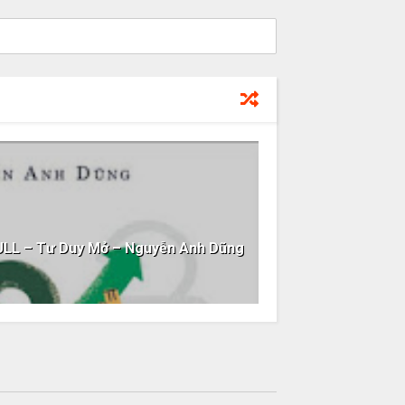
ULL – Tư Duy Mở – Nguyễn Anh Dũng