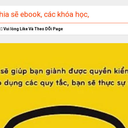
ia sẽ ebook, các khóa học,
ập miễn phí
Vui lòng Like Và Theo DÕi Page