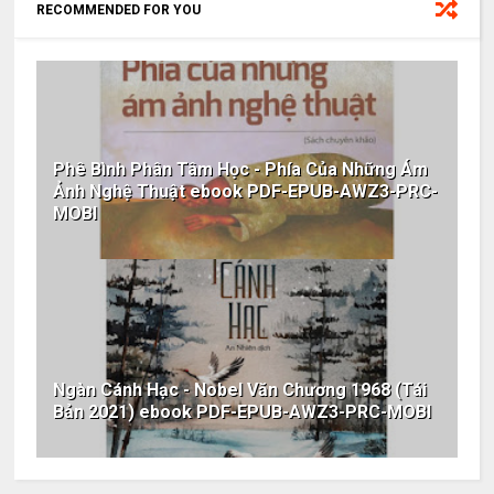
RECOMMENDED FOR YOU
Phê Bình Phân Tâm Học - Phía Của Những Ám
Ảnh Nghệ Thuật ebook PDF-EPUB-AWZ3-PRC-
MOBI
Ngàn Cánh Hạc - Nobel Văn Chương 1968 (Tái
Bản 2021) ebook PDF-EPUB-AWZ3-PRC-MOBI