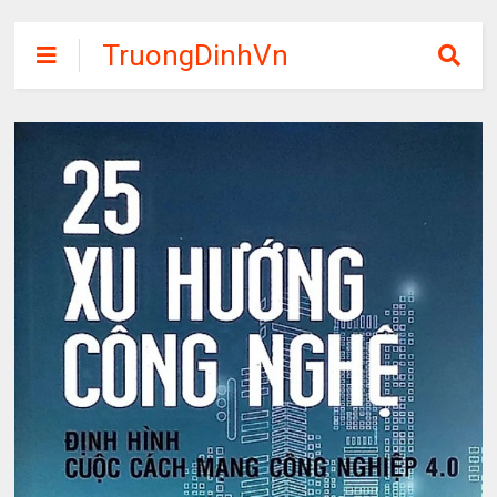
TruongDinhVn
Chia sẽ ebook,
các khóa học,
phần mềm học
tập miễn phí