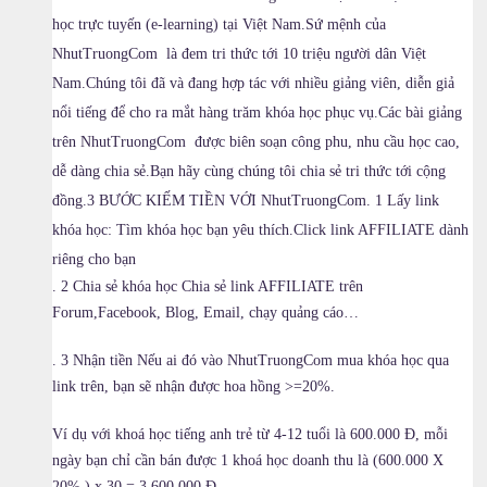
học trực tuyến (e-learning) tại Việt Nam.Sứ mệnh của
NhutTruongCom là đem tri thức tới 10 triệu người dân Việt
Nam.Chúng tôi đã và đang hợp tác với nhiều giảng viên, diễn giả
nổi tiếng để cho ra mắt hàng trăm khóa học phục vụ.Các bài giảng
trên NhutTruongCom được biên soạn công phu, nhu cầu học cao,
dễ dàng chia sẻ.Bạn hãy cùng chúng tôi chia sẻ tri thức tới cộng
đồng.3 BƯỚC KIẾM TIỀN VỚI NhutTruongCom. 1 Lấy link
khóa học: Tìm khóa học bạn yêu thích.Click link AFFILIATE dành
riêng cho bạn
. 2 Chia sẻ khóa học Chia sẻ link AFFILIATE trên
Forum,Facebook, Blog, Email, chạy quảng cáo…
. 3 Nhận tiền Nếu ai đó vào NhutTruongCom mua khóa học qua
link trên, bạn sẽ nhận được hoa hồng >=20%.
Ví dụ với khoá học tiếng anh trẻ từ 4-12 tuổi là 600.000 Đ, mỗi
ngày bạn chỉ cần bán được 1 khoá học doanh thu là (600.000 X
20% ) x 30 = 3.600.000 Đ.