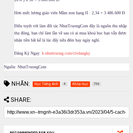
Hơn mức lương giáo viên Mầm non hạng II : 2,34 = 3.486.600 Đ
Điều tuyệt vời làm đối tác NhutTruongCom đây là nguồn thu nhập
thụ động, bạn chỉ làm lần về sau có ai mua khoá học bạn vẫn được
nhận tiền bất kể là lúc đấy nửa đêm hay ngày nghỉ.
Đăng Ký Ngay:
h.nhuttruong.com/ctvdangky
Nguồn: NhutTruongCom
NHÃN:
Học Tiếng Anh
Khóa Học
4
796
SHARE:
RECOMMENDED FOR YOU