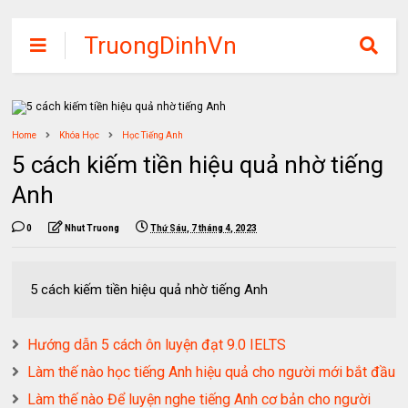
TruongDinhVn
Chia sẽ ebook,
các khóa học,
phần mềm học
Home
Khóa Học
Học Tiếng Anh
tập miễn phí
5 cách kiếm tiền hiệu quả nhờ tiếng
Anh
0
Nhut Truong
Thứ Sáu, 7 tháng 4, 2023
5 cách kiếm tiền hiệu quả nhờ tiếng Anh
Hướng dẫn 5 cách ôn luyện đạt 9.0 IELTS
Làm thế nào học tiếng Anh hiệu quả cho người mới bắt đầu
Làm thế nào Để luyện nghe tiếng Anh cơ bản cho người