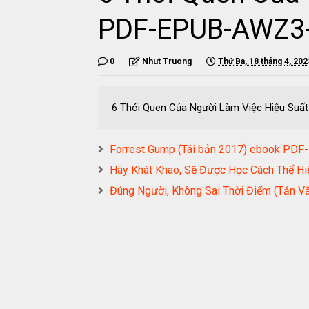
PDF-EPUB-AWZ3
0
Nhut Truong
Thứ Ba, 18 tháng 4, 202
6 Thói Quen Của Người Làm Việc Hiệu S
Forrest Gump (Tái bản 2017) ebook P
Hãy Khát Khao, Sẽ Được Học Cách Thể 
Đúng Người, Không Sai Thời Điểm (Tả