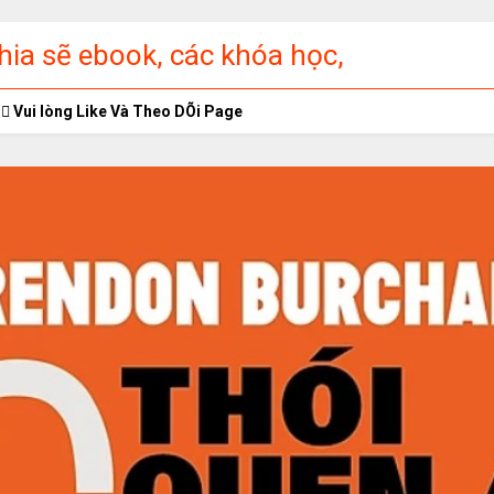
ia sẽ ebook, các khóa học,
ập miễn phí
Vui lòng Like Và Theo DÕi Page