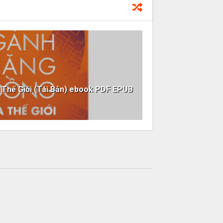
Thế Giới (Tái Bản) ebook PDF EPUB