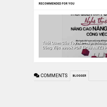
RECOMMENDED FOR YOU
Thói Quen Của Toyota – Nghệ Thuậ
Công Việc ebook PDF EPUB AWZ3 
COMMENTS
BLOGGER