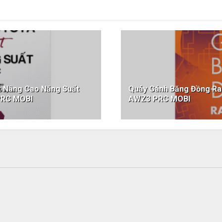
t Nâng Cao Năng Suất
Quảy Gánh Băng Đồng Ra 
PRC MOBI
AWZ3 PRC MOBI