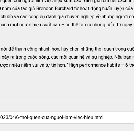
 quen của người làm việc hiệu suất cao” diễn giải chi tiết cách t
 năm của tác giả Brendon Burchard từ hoạt động huấn luyện của m
chuẩn và các công cụ đánh giá chuyên nghiệp về những người có h
thành một người hiệu suất cao – có thể tạo ra những cấp độ ngày
ới để thành công nhanh hơn, hãy chọn những thói quen trong cuốn
 xảy ra trong cuộc sống, các mối quan hệ và sự nghiệp. Nếu bạn 
được nhiều niềm vui và tự tin hơn, “High performance habits – 6 t