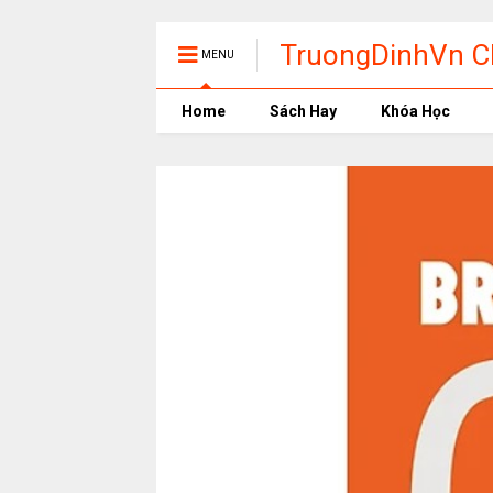
TruongDinhVn Ch
MENU
phần mềm học t
Home
Sách Hay
Khóa Học