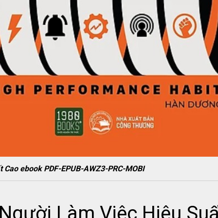
uất Cao ebook PDF-EPUB-AWZ3-PRC-MOBI
 Người Làm Việc Hiệu Su