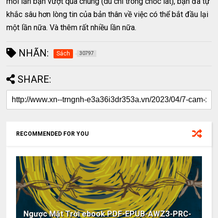
mỗi lần bạn vượt qua chúng (dù chỉ trong chốc lát), bạn đã tự
khắc sâu hơn lòng tin của bản thân về việc có thể bắt đầu lại
một lần nữa. Và thêm rất nhiều lần nữa.
NHÃN:
Sách
30797
SHARE:
RECOMMENDED FOR YOU
Ngược Mặt Trời ebook PDF-EPUB-AWZ3-PRC-