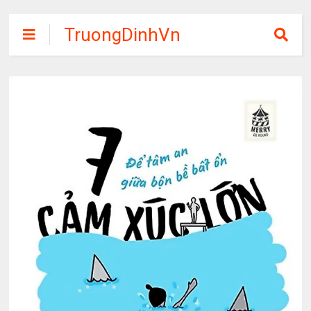
TruongDinhVn
Chia sẽ ebook,
các khóa học,
phần mềm học
tập miễn phí