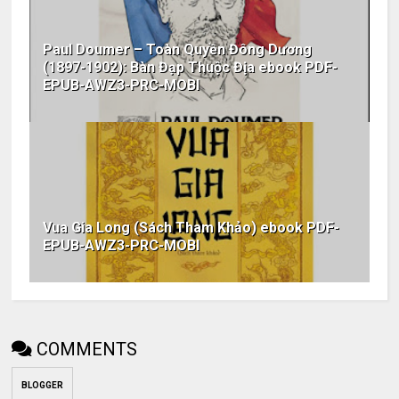
Paul Doumer – Toàn Quyền Đông Dương
(1897-1902): Bàn Đạp Thuộc Địa ebook PDF-
EPUB-AWZ3-PRC-MOBI
Vua Gia Long (Sách Tham Khảo) ebook PDF-
EPUB-AWZ3-PRC-MOBI
COMMENTS
BLOGGER