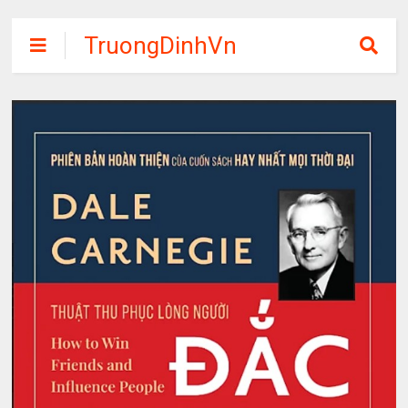
TruongDinhVn
Chia sẽ ebook,
các khóa học,
phần mềm học
tập miễn phí