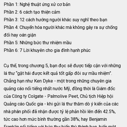
Phần 1: Nghệ thuật ứng xử cơ bản
Phần 2: 6 cách tạo thiện cảm
Phần 3: 12 cách hướng người khác suy nghĩ theo bạn
Phần 4: Chuyển hóa người khác mà không gây ra sự chống
đối hay oán giận
Phần 5: Những bức thư nhiệm mầu
Phần 6: 7 Lời khuyên cho gia đình hạnh phúc
Cụ thể, trong chương 5, bạn đọc sẽ được tiếp cận với những
lá thư “gặt hái được kết quả tốt gấp đôi sự mầu nhiệm”.
Chẳng hạn như Ken Dyke - một trong những chuyên gia
quảng cáo nổi tiếng nhất nước Mỹ, đồng thời là Giám đốc
của Công ty Colgate - Palmolive Peet, Chủ tịch Hiệp hội
Quảng cáo Quốc gia - khi gửi lá thư thăm dò ý kiến của các
nhà phân phối đã nhận được tỷ lệ phản hồi lên đến 42.5%,
tức cao hơn mức bình thường gần 38%; hay Benjamin
Franklin nổi tiếng với bức thư biến thù thành bạn, biến một