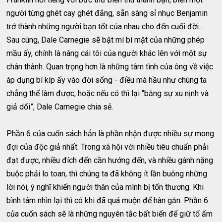
người từng ghét cay ghét đắng, sẵn sàng sỉ nhục Benjamin
trở thành những người bạn tốt của nhau cho đến cuối đời…
Sau cùng, Dale Carnegie sẽ bật mí bí mật của những phép
mầu ấy, chính là nâng cái tôi của người khác lên với một sự
chân thành. Quan trọng hơn là những tâm tình của ông về việc
áp dụng bí kíp ấy vào đời sống - điều mà hầu như chúng ta
chẳng thể làm được, hoặc nếu có thì lại “bằng sự xu nịnh và
giả dối”, Dale Carnegie chia sẻ.
Phần 6 của cuốn sách hẳn là phần nhận được nhiều sự mong
đợi của độc giả nhất. Trong xã hội với nhiều tiêu chuẩn phải
đạt được, nhiều đích đến cần hướng đến, và nhiều gánh nặng
buộc phải lo toan, thì chúng ta đã không ít lần buông những
lời nói, ý nghĩ khiến người thân của mình bị tổn thương. Khi
bình tâm nhìn lại thì có khi đã quá muộn để hàn gắn. Phần 6
của cuốn sách sẽ là những nguyên tắc bất biến để giữ tổ ấm