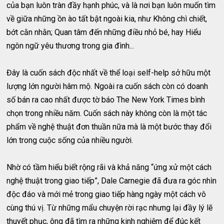
của bạn luôn tràn đầy hạnh phúc, và là nơi bạn luôn muốn tìm
về giữa những ồn ào tất bật ngoài kia, như Không chì chiết,
bớt cằn nhằn; Quan tâm đến những điều nhỏ bé, hay Hiểu
ngôn ngữ yêu thương trong gia đình...
Đây là cuốn sách độc nhất về thể loại self-help sở hữu một
lượng lớn người hâm mộ. Ngoài ra cuốn sách còn có doanh
số bán ra cao nhất được tờ báo The New York Times bình
chọn trong nhiều năm. Cuốn sách này không còn là một tác
phẩm về nghệ thuật đơn thuần nữa mà là một bước thay đổi
lớn trong cuộc sống của nhiều người.
Nhờ có tầm hiểu biết rộng rãi và khả năng “ứng xử một cách
nghệ thuật trong giao tiếp”, Dale Carnegie đã đưa ra góc nhìn
độc đáo và mới mẻ trong giao tiếp hàng ngày một cách vô
cùng thú vị. Từ những mẩu chuyện rời rạc nhưng lại đầy lý lẽ
thuyết phục, ông đã tìm ra những kinh nghiệm để đúc kết