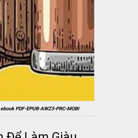
och ebook PDF-EPUB-AWZ3-PRC-MOBI
n Để Làm Giàu