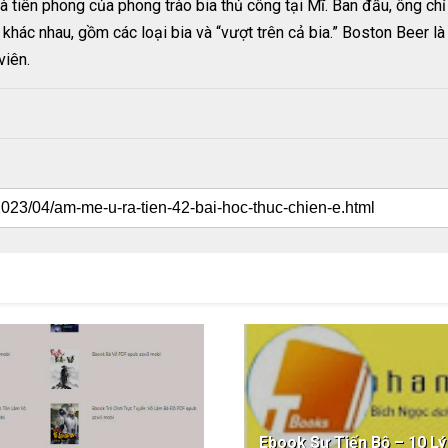
nhà tiên phong của phong trào bia thủ công tại Mĩ. Ban đầu, ông c
khác nhau, gồm các loại bia và “vượt trên cả bia.” Boston Beer l
viên.
Ebook Sự Tiến Bộ – 10 L