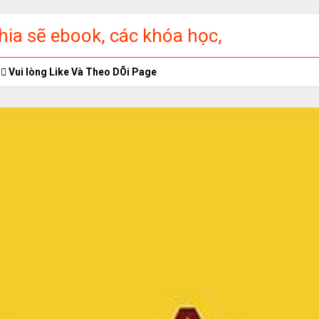
ia sẽ ebook, các khóa học,
ập miễn phí
Vui lòng Like Và Theo DÕi Page