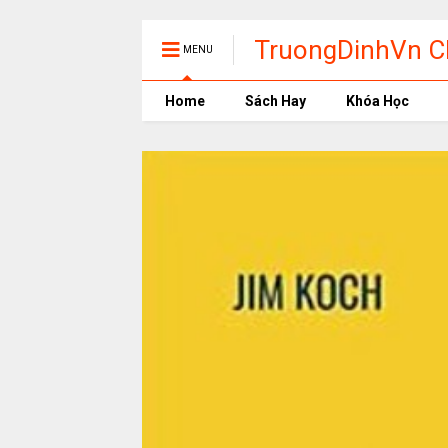
TruongDinhVn Ch
MENU
phần mềm học t
Home
Sách Hay
Khóa Học