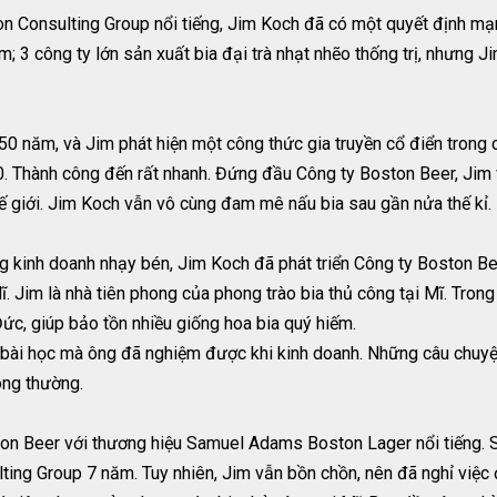
on Consulting Group nổi tiếng, Jim Koch đã có một quyết định mạ
; 3 công ty lớn sản xuất bia đại trà nhạt nhẽo thống trị, nhưng 
50 năm, và Jim phát hiện một công thức gia truyền cổ điển trong
Thành công đến rất nhanh. Đứng đầu Công ty Boston Beer, Jim v
hế giới. Jim Koch vẫn vô cùng đam mê nấu bia sau gần nửa thế kỉ.
ng kinh doanh nhạy bén, Jim Koch đã phát triển Công ty Boston 
. Jim là nhà tiên phong của phong trào bia thủ công tại Mĩ. Trong
 Đức, giúp bảo tồn nhiều giống hoa bia quý hiếm.
 bài học mà ông đã nghiệm được khi kinh doanh. Những câu chuyệ
ông thường.
ton Beer với thương hiệu Samuel Adams Boston Lager nổi tiếng. S
lting Group 7 năm. Tuy nhiên, Jim vẫn bồn chồn, nên đã nghỉ việ