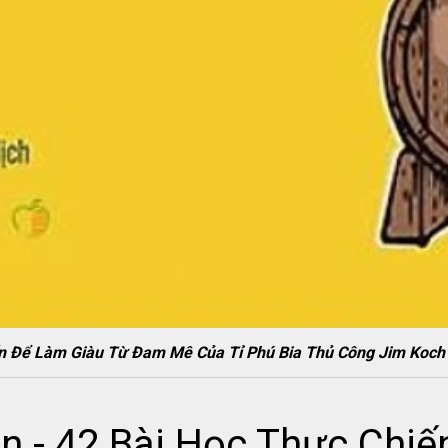
iến Để Làm Giàu Từ Đam Mê Của Tỉ Phú Bia Thủ Công Jim K
n - 42 Bài Học Thực Chiế