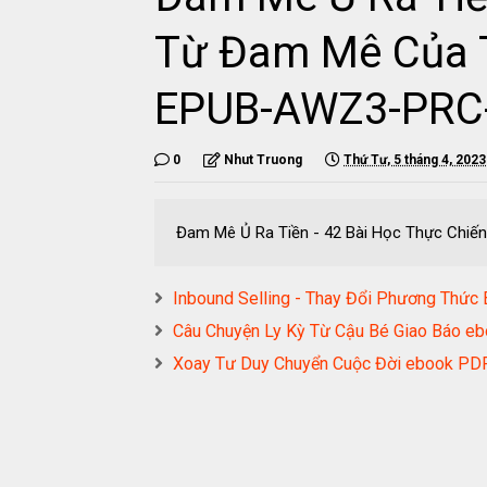
Từ Đam Mê Của T
EPUB-AWZ3-PRC
0
Nhut Truong
Thứ Tư, 5 tháng 4, 2023
Đam Mê Ủ Ra Tiền - 42 Bài Học Thực Chi
Inbound Selling - Thay Đổi Phương Th
Câu Chuyện Ly Kỳ Từ Cậu Bé Giao Báo
Xoay Tư Duy Chuyển Cuộc Đời ebook P