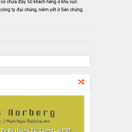
hỉ có chưa đầy 50 khách hàng ở khu vực
à công ty đại chúng, niêm yết ở Sàn chứng
ý Do Để Hướng Tới Tương Lai PDF