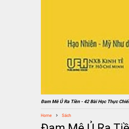
Đam Mê Ủ Ra Tiền - 42 Bài Học Thực Ch
Home
Sách
Đam Mê Ủ Ra Tiề