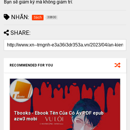
Bạn sẽ giảm ký mà không giảm trí.
NHÃN:
Sách
30800
SHARE:
RECOMMENDED FOR YOU
Tbooks - Ebook Tên Của Cô Ấy PDF epub
azw3 mobi