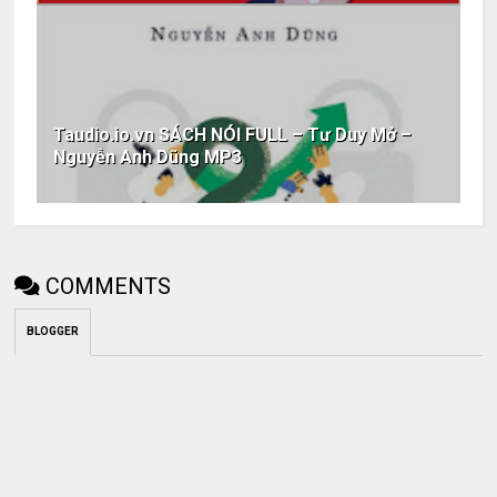
Taudio.io.vn SÁCH NÓI FULL – Tư Duy Mở –
Nguyễn Anh Dũng MP3
COMMENTS
BLOGGER