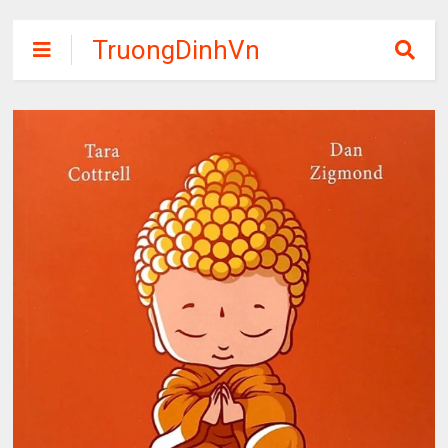
TruongDinhVn
Chia sẽ ebook,
các khóa học,
phần mềm học
tập miễn phí