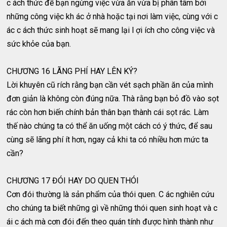
c ách thức để bạn ngừng việc vừa ăn vừa bị phân tâm bởi
những công việc kh ác ở nhà hoặc tại nơi làm việc, cùng với c
ác c ách thức sinh hoạt sẽ mang lại l ợi ích cho công việc và
sức khỏe của bạn.
CHƯƠNG 16 LÃNG PHÍ HAY LÊN KÝ?
Lời khuyên cũ rích rằng bạn cần vét sạch phần ăn của mình
đơn giản là không còn đúng nữa. Thà rằng bạn bỏ đồ vào sọt
rác còn hơn biến chính bản thân bạn thành cái sọt rác. Làm
thế nào chúng ta có thể ăn uống một cách có ý thức, để sau
cùng sẽ lãng phí ít hơn, ngay cả khi ta có nhiều hơn mức ta
cần?
CHƯƠNG 17 ĐÓI HAY DO QUEN THÓI
Cơn đói thường là sản phẩm của thói quen. C ác nghiên cứu
cho chúng ta biết những gì về những thói quen sinh hoạt và c
ái c ách mà cơn đói đến theo quán tính được hình thành như