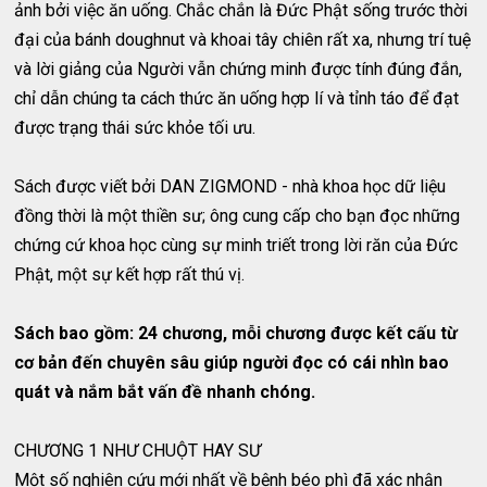
ảnh bởi việc ăn uống. Chắc chắn là Đức Phật sống trước thời
đại của bánh doughnut và khoai tây chiên rất xa, nhưng trí tuệ
và lời giảng của Người vẫn chứng minh được tính đúng đắn,
chỉ dẫn chúng ta cách thức ăn uống hợp lí và tỉnh táo để đạt
được trạng thái sức khỏe tối ưu.
Sách được viết bởi DAN ZIGMOND - nhà khoa học dữ liệu
đồng thời là một thiền sư; ông cung cấp cho bạn đọc những
chứng cứ khoa học cùng sự minh triết trong lời răn của Đức
Phật, một sự kết hợp rất thú vị.
Sách bao gồm: 24 chương, mỗi chương được kết cấu từ
cơ bản đến chuyên sâu giúp người đọc có cái nhìn bao
quát và nắm bắt vấn đề nhanh chóng.
CHƯƠNG 1 NHƯ CHUỘT HAY SƯ
Một số nghiên cứu mới nhất về bệnh béo phì đã xác nhận