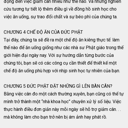
động đến việc giảm cân nhiều như thế nào. Và những nghiên
cứu tương tự tiết lộ thêm điều gì về đồng hồ sinh học cho
việc ăn uống, sự trao đổi chất và sự béo phì của chúng ta.
CHƯƠNG 4 CHẾ ĐỘ ĂN CỦA ĐỨC PHẬT
Tại đây, chúng ta sẽ đề ra một chế độ ăn kiêng thực tế: làm
thế nào để ăn uống giống như các nhà sư Phật giáo trong thế
giới hiện đại ngày nay. Với sự hướng dẫn từng bước của
chúng tôi, bạn sẽ có các công cụ cần thiết để thiết kế một
chế độ ăn uống phù hợp với nhịp sinh học tự nhiên của bạn.
CHƯƠNG 5 ĐỨC PHẬT ĐẶT NHỮNG GÌ LÊN BÀN CÂN?
Bằng việc cân đo một cách thường xuyên, bạn cũng có thể tự
mình trở thành một “nhà khoa học” chuyên xử lý số liệu. Việc
thực hành điều đơn giản này mỗi ngày sẽ hỗ trợ giảm cân. . .
mà không làm cho bạn trở nên bị ám ảnh hay phát rồ.