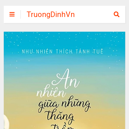
TruongDinhVn
Chia sẽ ebook,
các khóa học,
phần mềm học
tập miễn phí