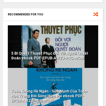
RECOMMENDED FOR YOU
5 Bí Quyết Thuyết Phục Đối Với Người Quyết
Đoán ebook PDF-EPUB-AWZ3-PRC-MOBI
Toán Không Hề Ngán - Sức Mạnh Của Toán
Học Trong Đời Sống Hiện Đại ebook PDF-
EPUB-AWZ3-PRC-MOBI