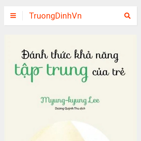
TruongDinhVn
Chia sẽ ebook,
các khóa học,
phần mềm học
tập miễn phí