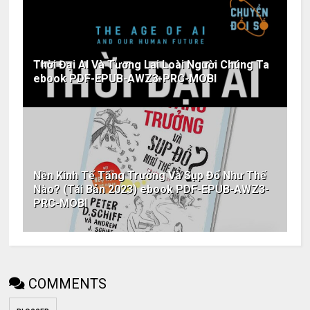
Thời Đại AI Và Tương Lai Loài Người Chúng Ta
ebook PDF-EPUB-AWZ3-PRC-MOBI
Nền Kinh Tế Tăng Trưởng Và Sụp Đổ Như Thế
Nào? (Tái Bản 2023) ebook PDF-EPUB-AWZ3-
PRC-MOBI
COMMENTS