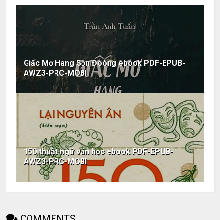
Giấc Mơ Hang Sơn Đoòng ebook PDF-EPUB-
AWZ3-PRC-MOBI
150 thuật ngữ văn học ebook PDF-EPUB-
AWZ3-PRC-MOBI
COMMENTS