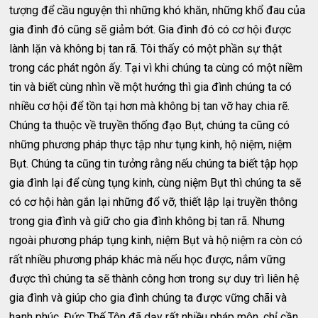
tượng để cầu nguyện thì những khó khăn, những khổ đau của
gia đình đó cũng sẽ giảm bớt. Gia đình đó có cơ hội được
lành lặn và không bị tan rã. Tôi thấy có một phần sự thật
trong các phát ngôn ấy. Tại vì khi chúng ta cùng có một niềm
tin và biết cùng nhìn về một hướng thì gia đình chúng ta có
nhiều cơ hội để tồn tại hơn mà không bị tan vỡ hay chia rẽ.
Chúng ta thuộc về truyền thống đạo Bụt, chúng ta cũng có
những phương pháp thực tập như tụng kinh, hộ niệm, niệm
Bụt. Chúng ta cũng tin tưởng rằng nếu chúng ta biết tập họp
gia đình lại để cùng tụng kinh, cùng niệm Bụt thì chúng ta sẽ
có cơ hội hàn gắn lại những đổ vỡ, thiết lập lại truyền thông
trong gia đình và giữ cho gia đình không bị tan rã. Nhưng
ngoài phương pháp tụng kinh, niệm Bụt và hộ niệm ra còn có
rất nhiều phương pháp khác mà nếu học được, nắm vững
được thì chúng ta sẽ thành công hơn trong sự duy trì liên hệ
gia đình và giúp cho gia đình chúng ta được vững chãi và
hạnh phúc. Đức Thế Tôn đã dạy rất nhiều pháp môn, chỉ cần