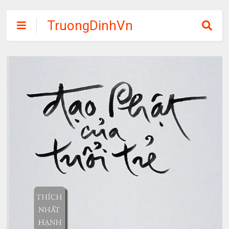
TruongDinhVn
Chia sẽ ebook,
các khóa học,
phần mềm học
tập miễn phí