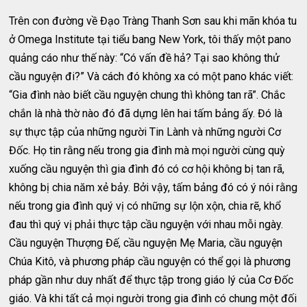
Trên con đường về Đạo Tràng Thanh Sơn sau khi mãn khóa tu
ở Omega Institute tại tiểu bang New York, tôi thấy một pano
quảng cáo như thế này: “Có vấn đề hả? Tại sao không thử
cầu nguyện đi?” Và cách đó không xa có một pano khác viết:
“Gia đình nào biết cầu nguyện chung thì không tan rã”. Chắc
chắn là nhà thờ nào đó đã dựng lên hai tấm bảng ấy. Đó là
sự thực tập của những người Tin Lành và những người Cơ
Đốc. Họ tin rằng nếu trong gia đình mà mọi người cùng quỳ
xuống cầu nguyện thì gia đình đó có cơ hội không bị tan rã,
không bị chia năm xẻ bảy. Bởi vậy, tấm bảng đó có ý nói rằng
nếu trong gia đình quý vị có những sự lộn xộn, chia rẽ, khổ
đau thì quý vị phải thực tập cầu nguyện với nhau mỗi ngày.
Cầu nguyện Thượng Đế, cầu nguyện Mẹ Maria, cầu nguyện
Chúa Kitô, và phương pháp cầu nguyện có thể gọi là phương
pháp gần như duy nhất để thực tập trong giáo lý của Cơ Đốc
giáo. Và khi tất cả mọi người trong gia đình có chung một đối