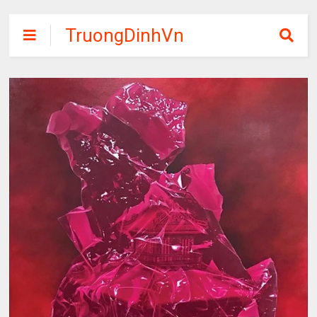
TruongDinhVn
Chia sẽ ebook,
các khóa học,
phần mềm học
tập miễn phí