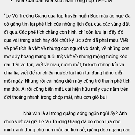
Nhà xuất bản
Nhà Xuất Bản Tổng hợp TP.HCM
“Lê Vũ Trường Giang qua tập truyện ngắn Bạc màu áo ngự đã
cố gắng tìm lại phế tích của những lịch đại, của các vùng đất
đi qua. Các phế tích chẳng còn hình, chỉ còn lưu lại đây đó
qua vài trang sách hay đôi chút ký ức sớm đã phai màu. Viết
về phế tích là viết về những con người vô danh, về những cơn
mơ đầy hoang mang tuổi trẻ; viết về những mộng tưởng kéo
dài đến vô tận; viết về máu, nước mắt, bi kịch chồng lấn và
chia lìa; viết để rọi chiếu ngược lại hiện tại đang hằng diễn
mỗi ngày. Nhưng rồi cái hằng diễn này cũng trở thành phế tích
mà thôi. Ai rồi cũng biến mất, cái hiện hữu mấy cục năm trên
đời thoáng nhanh trong chớp mắt, như cơn gió bụi.
Nhà văn là ai trong quãng sóng ngắn ngủi ấy? Anh
chọn viết cái gì? Lê Vũ Trường Giang đã có chọn lựa cho
mình: anh đóng chữ nên mắc áo lịch sử, giăng dọc ngang các