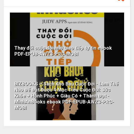
Thay đổi cuộc đời nhờ giao tiếp tự tin ebook
PDF-EPUB-AWZ3-PRC-MOBI
BIZBOOKS – Sách Kho Báu Cuộc Đời - Làm Thế
Nào Để Đạt Được 4 Mục Tiêu Cuộc Đời: Sức
Khỏe + Hạnh Phúc + Giàu Có + Thành Đạt -
MinhAnBooks ebook PDF-EPUB-AWZ3-PRC-
MOBI