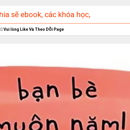
ia sẽ ebook, các khóa học,
ập miễn phí
Vui lòng Like Và Theo DÕi Page