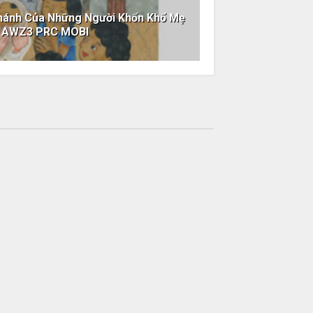
 Thánh Của Những Người Khốn Khổ Mẹ
B AWZ3 PRC MOBI