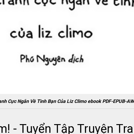
ranh Cực Ngắn Về Tình Bạn Của Liz Climo ebook PDF-EPUB-
! - Tuyển Tập Truyện Tr