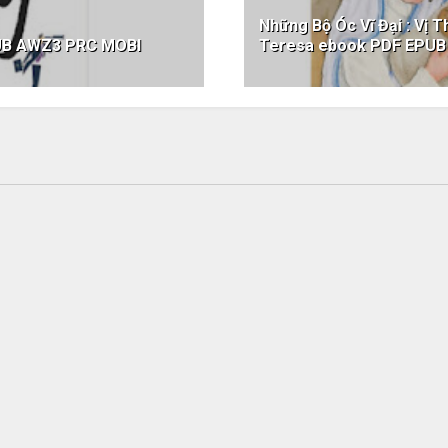
Những Bộ Óc Vĩ Đại : Vị
PUB AWZ3 PRC MOBI
Teresa ebook PDF EPU