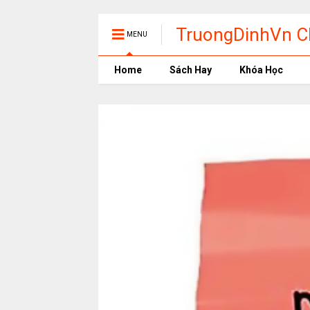
TruongDinhVn Ch
MENU
phần mềm học t
Home
Sách Hay
Khóa Học