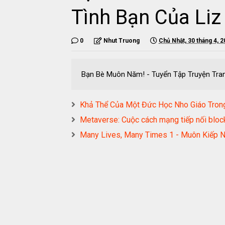
Tình Bạn Của Li
0
Nhut Truong
Chủ Nhật, 30 tháng 4, 
Bạn Bè Muôn Năm! - Tuyển Tập Truyện Tr
Khả Thể Của Một Đức Học Nho Giáo Tr
Metaverse: Cuộc cách mạng tiếp nối bl
Many Lives, Many Times 1 - Muôn Kiế