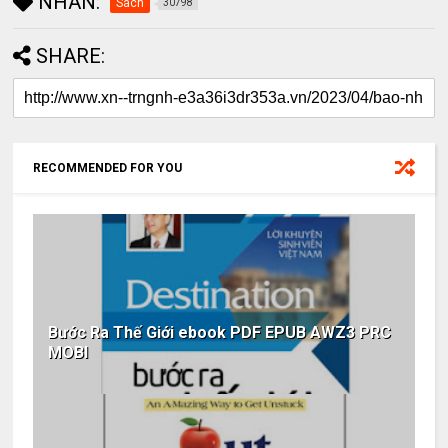
NHÃN:
Sách
30798
SHARE:
RECOMMENDED FOR YOU
Bước Ra Thế Giới ebook PDF EPUB AWZ3 PRC
MOBI