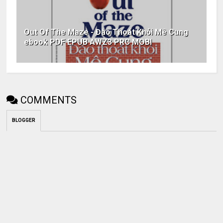
Out Of The Maze - Đào Thoát Khỏi Mê Cung
ebook PDF EPUB AWZ3 PRC MOBI
COMMENTS
BLOGGER