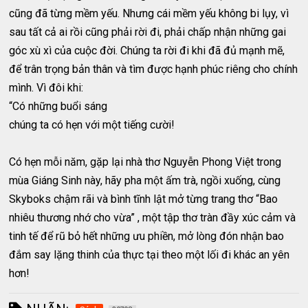
cũng đã từng mềm yếu. Nhưng cái mềm yếu không bi lụy, vì
sau tất cả ai rồi cũng phải rời đi, phải chấp nhận những gai
góc xù xì của cuộc đời. Chúng ta rời đi khi đã đủ mạnh mẽ,
để trân trọng bản thân và tìm được hạnh phúc riêng cho chính
mình. Vì đôi khi:
“Có những buổi sáng
chúng ta có hẹn với một tiếng cười!
Có hẹn mỗi năm, gặp lại nhà thơ Nguyễn Phong Việt trong
mùa Giáng Sinh này, hãy pha một ấm trà, ngồi xuống, cùng
Skyboks chậm rãi và bình tĩnh lật mở từng trang thơ “Bao
nhiêu thương nhớ cho vừa” , một tập thơ tràn đầy xúc cảm và
tinh tế để rũ bỏ hết những ưu phiền, mở lòng đón nhận bao
đắm say lặng thinh của thực tại theo một lối đi khác an yên
hơn!