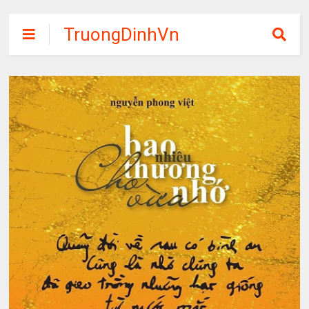
TruongDinhVn
Chia sẽ ebook,
các khóa học,
phần mềm học
tập miễn phí