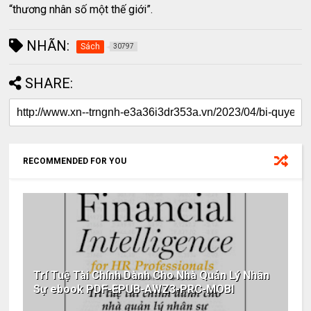
“thương nhân số một thế giới”.
NHÃN:
Sách
30797
SHARE:
RECOMMENDED FOR YOU
Trí Tuệ Tài Chính Dành Cho Nhà Quản Lý Nhân
Sự ebook PDF-EPUB-AWZ3-PRC-MOBI