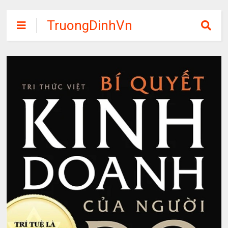
TruongDinhVn
Chia sẽ ebook,
các khóa học,
phần mềm học
tập miễn phí