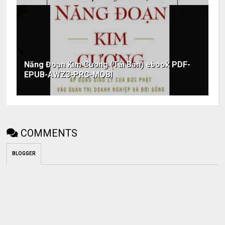
Năng Đoạn Kim Cương (Tái Bản) ebook PDF-
EPUB-AWZ3-PRC-MOBI
COMMENTS
BLOGGER