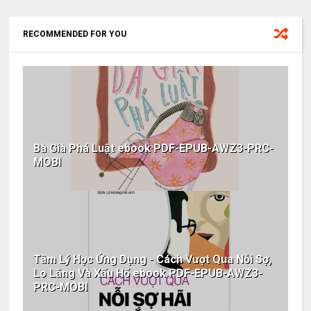
RECOMMENDED FOR YOU
Bà Già Phá Luật ebook PDF-EPUB-AWZ3-PRC-
MOBI
Tâm Lý Học Ứng Dụng - Cách Vượt Qua Nỗi Sợ,
Lo Lắng Và Xấu Hổ ebook PDF-EPUB-AWZ3-
PRC-MOBI