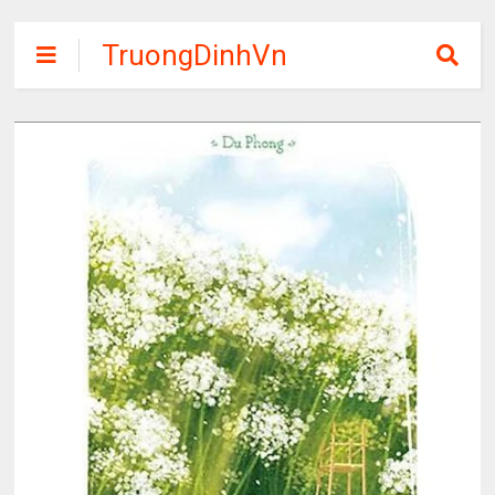
TruongDinhVn
Chia sẽ ebook,
các khóa học,
phần mềm học
tập miễn phí