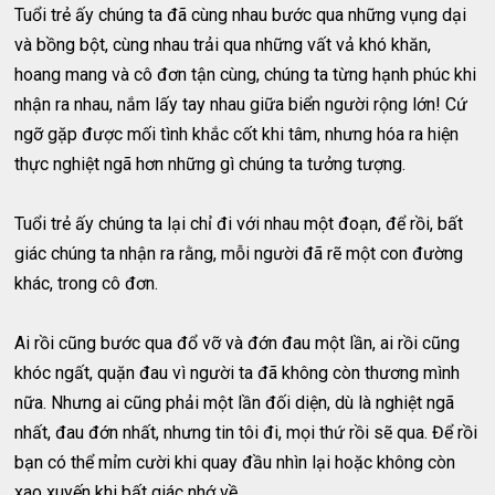
Tuổi trẻ ấy chúng ta đã cùng nhau bước qua những vụng dại
và bồng bột, cùng nhau trải qua những vất vả khó khăn,
hoang mang và cô đơn tận cùng, chúng ta từng hạnh phúc khi
nhận ra nhau, nắm lấy tay nhau giữa biển người rộng lớn! Cứ
ngỡ gặp được mối tình khắc cốt khi tâm, nhưng hóa ra hiện
thực nghiệt ngã hơn những gì chúng ta tưởng tượng.
Tuổi trẻ ấy chúng ta lại chỉ đi với nhau một đoạn, để rồi, bất
giác chúng ta nhận ra rằng, mỗi người đã rẽ một con đường
khác, trong cô đơn.
Ai rồi cũng bước qua đổ vỡ và đớn đau một lần, ai rồi cũng
khóc ngất, quặn đau vì người ta đã không còn thương mình
nữa. Nhưng ai cũng phải một lần đối diện, dù là nghiệt ngã
nhất, đau đớn nhất, nhưng tin tôi đi, mọi thứ rồi sẽ qua. Để rồi
bạn có thể mỉm cười khi quay đầu nhìn lại hoặc không còn
xao xuyến khi bất giác nhớ về.