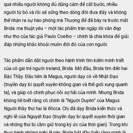
quá nhiều người không đủ dũng cảm để cất bước, nhiều
người từ bỏ và rồi sẽ sống theo dòng đời đưa đẩy và không
thể nhận ra sự hào phóng mà Thượng đế đã bày ra trước mắt.
Brida: ma thuật yêu – một tác phẩm tràn ngập lời văn đẹp
như thơ của tác giả Paulo Coelho – chính là chìa khóa để giải
đáp những khắc khoải muôn đời đó của con người.
Tác phẩm dẫn dắt người theo hành trình tìm kiếm minh triết
của cô gái trẻ người Ireland, Brida. Mở đầu, Brida tìm đến hai
Bậc Thầy. Đầu tiên là Magus, người dạy cô về Nhật Đạo
(truyền dạy bí quyết xuyên không gian và thế giới xung quanh
ta), và giúp cô chinh phục nỗi sợ hãi của mình. Nhưng Brida
không hề biết rằng cô chính là “Người Duyên” của Magus.
Người thầy thứ hai là Wicca. Chị đã dạy Brida kiến ​​​​thức và
nghi lễ của Nguyệt Đạo (truyền dạy bí quyết xuyên thời gian
và những thứ bị cầm giữ trong ký ức của thời gian). Trong khi
thực hành những nghi lễ này, Brida bắt đầu hiểu rằng mình là