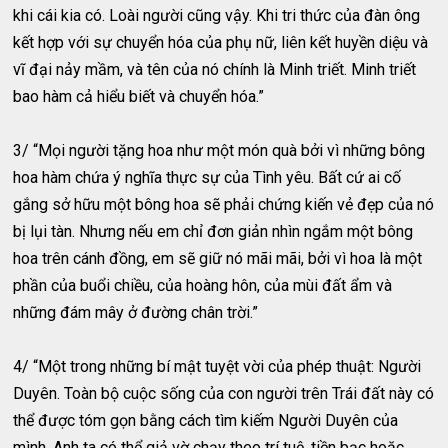
khi cái kia có. Loài người cũng vậy. Khi tri thức của đàn ông
kết hợp với sự chuyển hóa của phụ nữ, liên kết huyền diệu và
vĩ đại nảy mầm, và tên của nó chính là Minh triết. Minh triết
bao hàm cả hiểu biết và chuyển hóa.”
3/ “Mọi người tặng hoa như một món quà bởi vì những bông
hoa hàm chứa ý nghĩa thực sự của Tình yêu. Bất cứ ai cố
gắng sở hữu một bông hoa sẽ phải chứng kiến vẻ đẹp của nó
bị lụi tàn. Nhưng nếu em chỉ đơn giản nhìn ngắm một bông
hoa trên cánh đồng, em sẽ giữ nó mãi mãi, bởi vì hoa là một
phần của buổi chiều, của hoàng hôn, của mùi đất ẩm và
những đám mây ở đường chân trời.”
4/ “Một trong những bí mật tuyệt vời của phép thuật: Người
Duyên. Toàn bộ cuộc sống của con người trên Trái đất này có
thể được tóm gọn bằng cách tìm kiếm Người Duyên của
mình. Anh ta có thể giả vờ chạy theo trí tuệ, tiền bạc hoặc