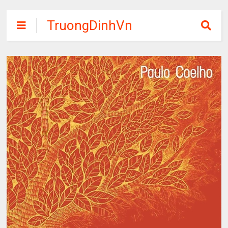
TruongDinhVn
Chia sẽ ebook,
các khóa học,
phần mềm học
tập miễn phí