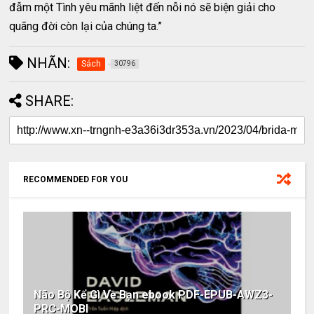
đẫm một Tình yêu mãnh liệt đến nỗi nó sẽ biện giải cho
quãng đời còn lại của chúng ta.”
NHÃN:
Sách
30796
SHARE:
RECOMMENDED FOR YOU
Não Bộ Kể Gì Về Bạn ebook PDF-EPUB-AWZ3-
PRC-MOBI