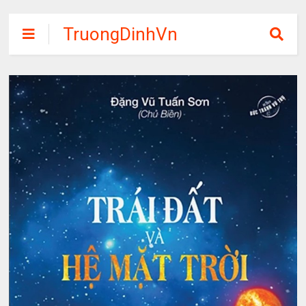
TruongDinhVn
Chia sẽ ebook,
các khóa học,
phần mềm học
tập miễn phí