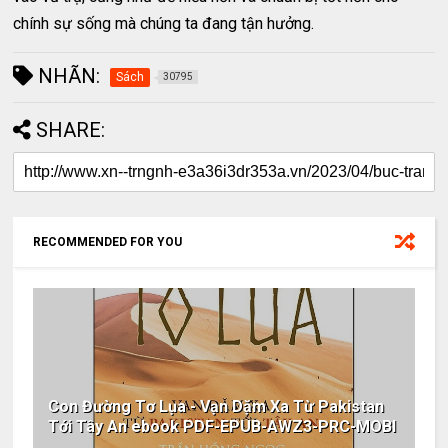
chính sự sống mà chúng ta đang tận hưởng.
NHÃN:
Sách
30795
SHARE:
RECOMMENDED FOR YOU
Con Đường Tơ Lụa - Vạn Dặm Xa Từ Pakistan
Tới Tây An ebook PDF-EPUB-AWZ3-PRC-MOBI