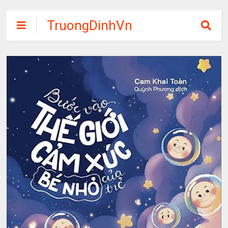
TruongDinhVn
Chia sẽ ebook,
các khóa học,
phần mềm học
tập miễn phí