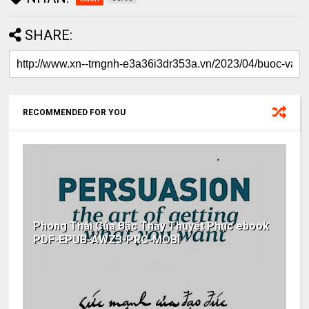
SHARE:
RECOMMENDED FOR YOU
Phong Thái Của Bậc Thầy Thuyết Phục ebook
PDF-EPUB-AWZ3-PRC-MOBI