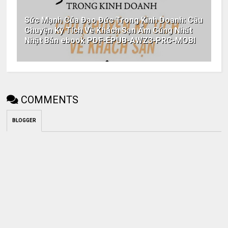
Sức Mạnh Của Đạo Đức Trong Kinh Doanh: Câu
Chuyện Kỳ Tích Về Khách Sạn Ấm Cúng Nhất
Nhật Bản ebook PDF-EPUB-AWZ3-PRC-MOBI
COMMENTS
BLOGGER