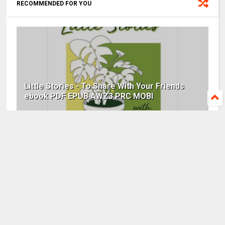
RECOMMENDED FOR YOU
Little Stories - To Share With Your Friends
ebook PDF EPUB AWZ3 PRC MOBI
Vật Lý Của Những Điều Tưởng Chừng Bất Khả
ebook PDF EPUB AWZ3 PRC MOBI