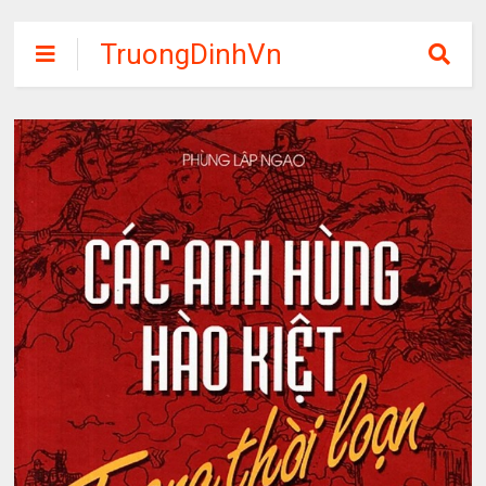
TruongDinhVn
Chia sẽ ebook,
các khóa học,
phần mềm học
tập miễn phí