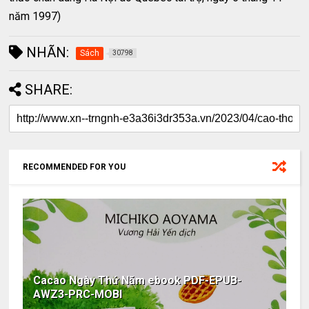
năm 1997)
NHÃN:
Sách
30798
SHARE:
RECOMMENDED FOR YOU
Cacao Ngày Thứ Năm ebook PDF-EPUB-
AWZ3-PRC-MOBI