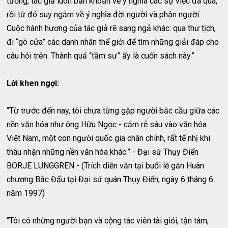
tưởng, tác giả luôn băn khoăn về ý nghĩa các sự việc đã qua,
rồi từ đó suy ngẫm về ý nghĩa đời người và phận người…
Cuộc hành hương của tác giả rẽ sang ngả khác: qua thư tịch,
đi “gõ cửa” các danh nhân thế giới để tìm những giải đáp cho
câu hỏi trên. Thành quả “tầm sư” ấy là cuốn sách này.”
Lời khen ngợi:
“Từ trước đến nay, tôi chưa từng gặp người bắc cầu giữa các
nền văn hóa như ông Hữu Ngọc - cắm rễ sâu vào văn hóa
Việt Nam, một con người quốc gia chân chính, rất tế nhị khi
thâu nhận những nền văn hóa khác.” - Đại sứ Thụy Điển
BORJE LUNGGREN - (Trích diễn văn tại buổi lễ gắn Huân
chương Bắc Đẩu tại Đại sứ quán Thụy Điển, ngày 6 tháng 6
năm 1997)
“Tôi có những người bạn và cộng tác viên tài giỏi, tận tâm,