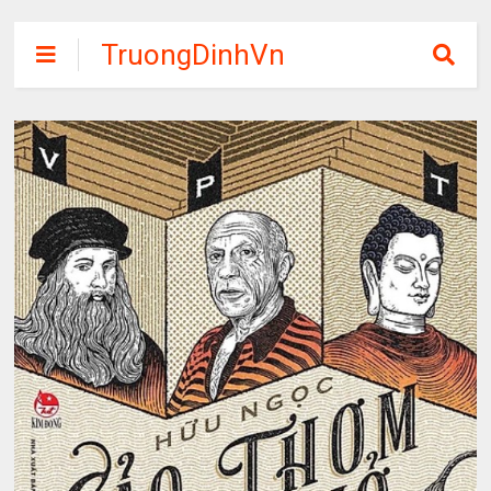
TruongDinhVn
Chia sẽ ebook,
các khóa học,
phần mềm học
tập miễn phí