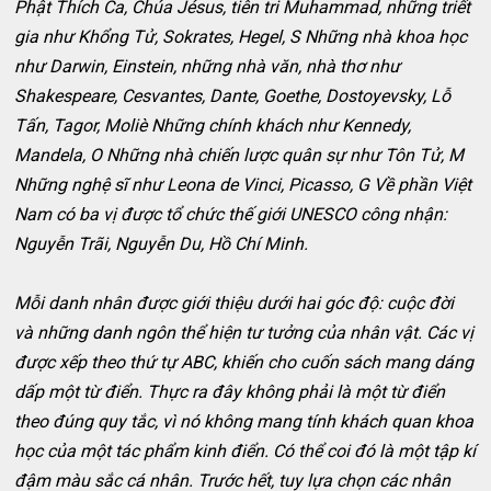
Phật Thích Ca, Chúa Jésus, tiên tri Muhammad, những triết
gia như Khổng Tử, Sokrates, Hegel, S Những nhà khoa học
như Darwin, Einstein, những nhà văn, nhà thơ như
Shakespeare, Cesvantes, Dante, Goethe, Dostoyevsky, Lỗ
Tấn, Tagor, Moliè Những chính khách như Kennedy,
Mandela, O Những nhà chiến lược quân sự như Tôn Tử, M
Những nghệ sĩ như Leona de Vinci, Picasso, G Về phần Việt
Nam có ba vị được tổ chức thế giới UNESCO công nhận:
Nguyễn Trãi, Nguyễn Du, Hồ Chí Minh.
Mỗi danh nhân được giới thiệu dưới hai góc độ: cuộc đời
và những danh ngôn thể hiện tư tưởng của nhân vật. Các vị
được xếp theo thứ tự ABC, khiến cho cuốn sách mang dáng
dấp một từ điển. Thực ra đây không phải là một từ điển
theo đúng quy tắc, vì nó không mang tính khách quan khoa
học của một tác phẩm kinh điển. Có thể coi đó là một tập kí
đậm màu sắc cá nhân. Trước hết, tuy lựa chọn các nhân