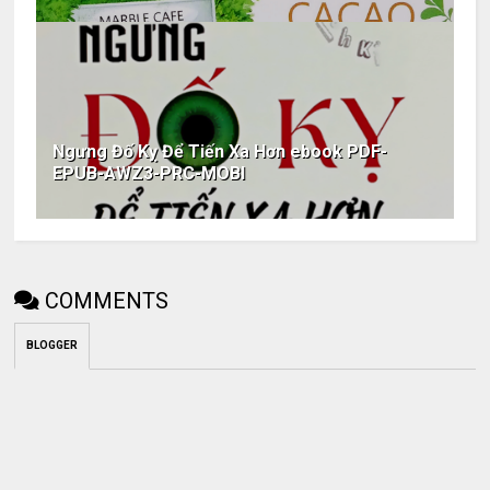
Ngưng Đố Kỵ Để Tiến Xa Hơn ebook PDF-
EPUB-AWZ3-PRC-MOBI
COMMENTS
BLOGGER