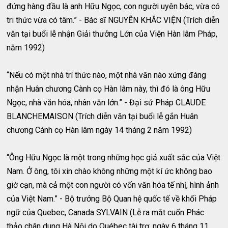
đứng hàng đầu là anh Hữu Ngọc, con người uyên bác, vừa có
tri thức vừa có tâm.” - Bác sĩ NGUYỄN KHẮC VIỆN (Trích diễn
văn tại buổi lễ nhận Giải thưởng Lớn của Viện Hàn lâm Pháp,
năm 1992)
“Nếu có một nhà trí thức nào, một nhà văn nào xứng đáng
nhận Huân chương Cành cọ Hàn lâm này, thì đó là ông Hữu
Ngọc, nhà văn hóa, nhân văn lớn.” - Đại sứ Pháp CLAUDE
BLANCHEMAISON (Trích diễn văn tại buổi lễ gắn Huân
chương Cành cọ Hàn lâm ngày 14 tháng 2 năm 1992)
“Ông Hữu Ngọc là một trong những học giả xuất sắc của Việt
Nam. Ở ông, tôi xin chào không những một kí ức không bao
giờ cạn, mà cả một con người có vốn văn hóa tế nhị, hình ảnh
của Việt Nam.” - Bộ trưởng Bộ Quan hệ quốc tế về khối Pháp
ngữ của Quebec, Canada SYLVAIN (Lễ ra mắt cuốn Phác
thảo chân dung Hà Nội do Québec tài trợ, ngày 6 tháng 11