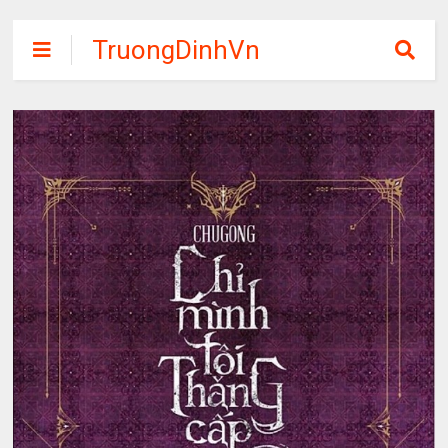
TruongDinhVn
Chia sẽ ebook,
các khóa học,
phần mềm học
tập miễn phí