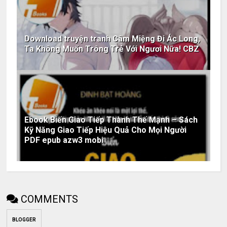
Download truyện tranh Câm Miệng Đi Ác Long,
Ta Không Muốn Trông Trẻ Với Ngươi Nữa! CBZ
Ebook Biến Giao Tiếp Thành Thế Mạnh – Sách
Kỹ Năng Giao Tiếp Hiệu Quả Cho Mọi Người
PDF epub azw3 mobi
COMMENTS
BLOGGER