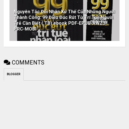
Nguyên Tắc Đối Nhân Xử Thế Của Những Người
Thành Công: 99 Điều Đúc Rút Từ Trí Tuệ Người
Trẻ Cần Biết ( TB) ebook PDF-EPUB-AWZ3-
PRC-MOBI
COMMENTS
BLOGGER