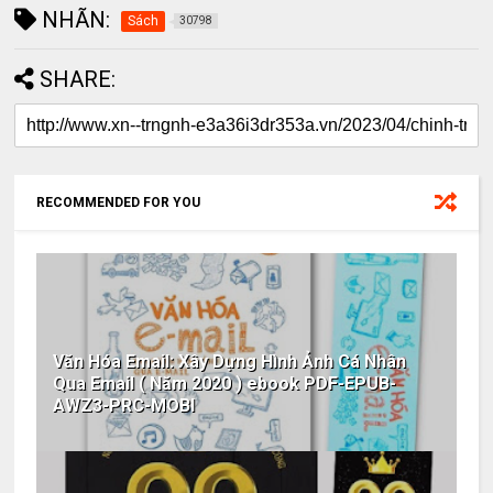
NHÃN:
Sách
30798
SHARE:
RECOMMENDED FOR YOU
Văn Hóa Email: Xây Dựng Hình Ảnh Cá Nhân
Qua Email ( Năm 2020 ) ebook PDF-EPUB-
AWZ3-PRC-MOBI