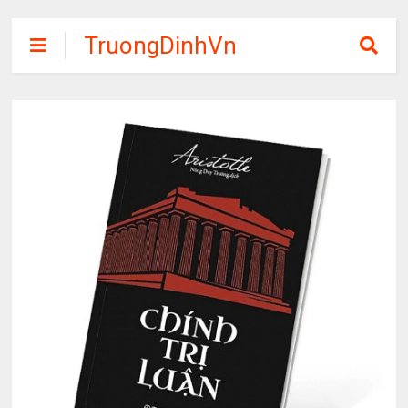
TruongDinhVn
Chia sẽ ebook,
các khóa học,
phần mềm học
tập miễn phí