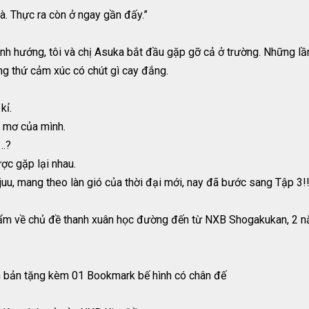
à. Thực ra còn ở ngay gần đấy.”
nh hướng, tôi và chị Asuka bắt đầu gặp gỡ cả ở trường. Những lần
òng thứ cảm xúc có chút gì cay đắng.
kỉ.
c mơ của mình.
g…?
ợc gặp lại nhau.
iajuu, mang theo làn gió của thời đại mới, nay đã bước sang Tập 3!
ề chủ đề thanh xuân học đường đến từ NXB Shogakukan, 2 năm l
 bản tặng kèm 01 Bookmark bế hình có chân đế