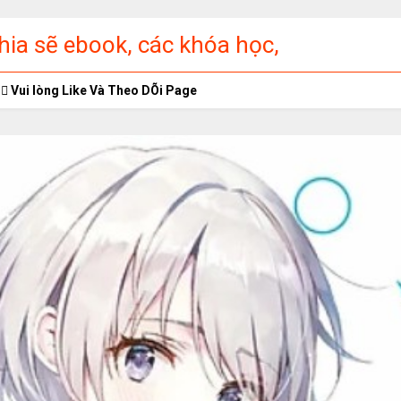
ia sẽ ebook, các khóa học,
ập miễn phí
Vui lòng Like Và Theo DÕi Page