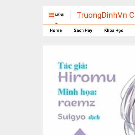
TruongDinhVn Ch
MENU
phần mềm học t
Home
Sách Hay
Khóa Học