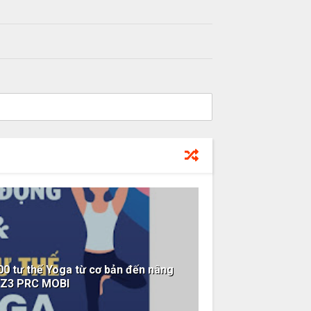
0 tư thế Yoga từ cơ bản đến nâng
WZ3 PRC MOBI