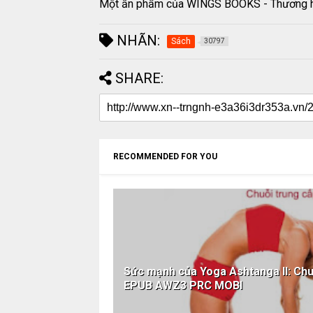
Một ấn phẩm của WINGS BOOKS - Thương hi
NHÃN:
Sách
30797
SHARE:
RECOMMENDED FOR YOU
Sức mạnh của Yoga Ashtanga II: Ch
EPUB AWZ3 PRC MOBI