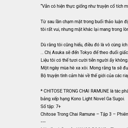
“Vẫn có hiện thực giống như truyện cổ tích m
Từ sau lần chạm mặt trong buổi thảo luận đị
tôi rất vui, nhưng mặt khác lại mang trong l
Dù rằng tôi cũng hiểu, điều đó là vô cùng ích 
… Chị Asuka sẽ đến Tokyo để theo đuổi giấ
Liệu tôi có thể tươi cười tiễn người ấy khôn
Một ngày mùa hè xa xôi. Mong rằng ta sẽ đư
Bộ truyện tình cảm hài về thế giới của các r
* CHITOSE TRONG CHAI RAMUNE là tác phẩm v
bảng xếp hạng Kono Light Novel Ga Sugoi.
Số tập: 7+
Chitose Trong Chai Ramune – Tập 3 – Phiên
---