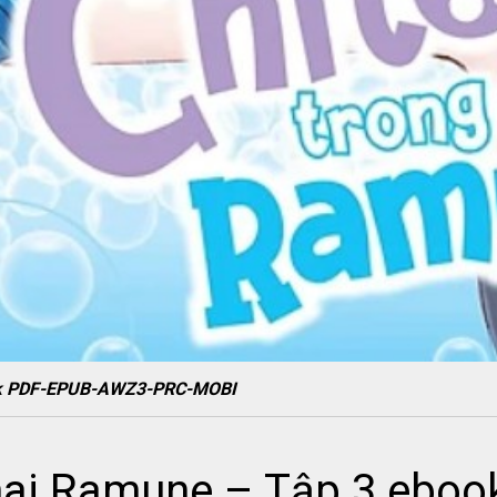
ook PDF-EPUB-AWZ3-PRC-MOBI
hai Ramune – Tập 3 eboo