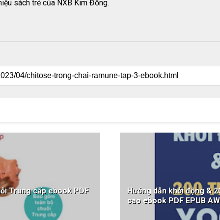
ệu sách trẻ của NXB Kim Đồng.
uỗi Trung cấp ebook PDF
Hướng dẫn khởi động & 20
cao ebook PDF EPUB A