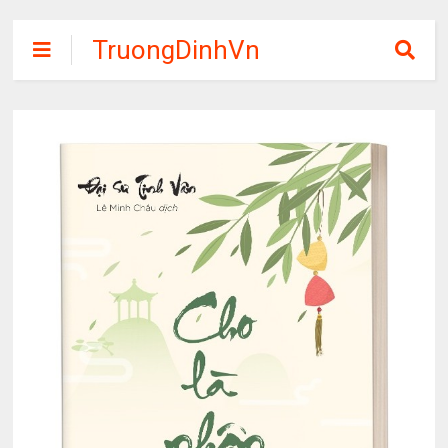
TruongDinhVn
Chia sẽ ebook,
các khóa học,
phần mềm học
tập miễn phí