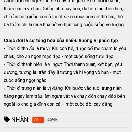
Cuộc đời con người, thời kì này trôi qua sẽ có thời kì khác,
thậm chí là vô hạn. Giống như cây hoa, dù héo tàn điêu linh,
chỉ cần hạt giống còn ở lại ắt sẽ có mùa hoa nở thứ hai, thứ
ba thậm chí là mùa hoa nở vô hạn cùng cuộc sống vô lượng.
Cuộc đời là sự tổng hòa của nhiều hương vị phức tạp
- Thời kì thơ ấu là mĩ vị: Khi còn bé, được bố mẹ chăm lo yêu
chiều, cho ăn ngon mặc đẹp - một cuộc sống tươi đẹp.
- Thời kì thanh niên là vị ngọt: Thời thanh xuân, kết bạn, yêu
đương, tương lai tràn đầy lí tưởng và hi vọng vô hạn - một
cuộc sống ngọt ngào.
- Thời kì trung niên là vị đắng: Khi bước vào tuổi trung niên,
hằng ngày làm trâu làm ngựa vất vả chạy đôn chạy đáo bên
ngoài lo cho gia đình con cái - một cuộc đời cay đắng
NHÃN:
Sách
30799