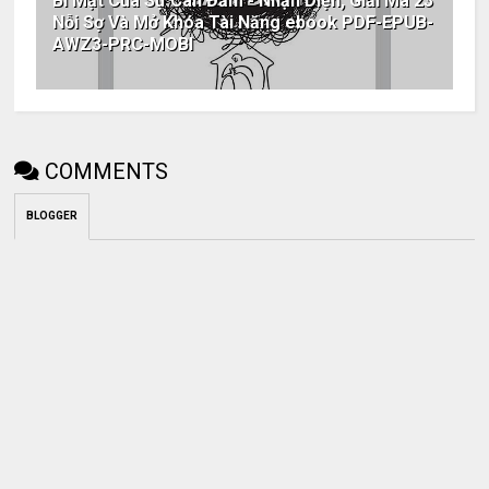
Bí Mật Của Sự Can Đảm - Nhận Diện, Giải Mã 23
Nỗi Sợ Và Mở Khóa Tài Năng ebook PDF-EPUB-
AWZ3-PRC-MOBI
COMMENTS
BLOGGER