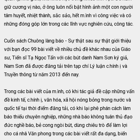
giữ cương vị nào, ở ông luôn nổi bật hình ảnh một con người
tâm huyết, nhiệt thành, sắc sảo, hết m.ình vì công việc và có
những đóng góp lớn trong các lĩnh vực nghiên cứu, công tác.
Cuốn sách Chuông làng báo - Sự thật sau sự thật giới thiệu
với bạn đọc 99 bài viết về nhiều chủ đề khác nhau của Giáo
sư, Tiến sĩ Tạ Ngọc Tấn với các bút danh Nam Sơn ký giả,
Nam Sơn đã được đăng tải trên tạp chí Lý luận c.hính ị và
Truyền thông từ năm 2013 đến nay.
Trong các bài viết của m.ình, có khi tác giả đề cập những vấn
đề kinh tế, c.hính ị, văn hóa, xã hội nóng bỏng trong nước và
quốc tế tại thời điểm đăng tải, có khi lại phê phán cách làm
báo thiếu chuyên nghiệp, những nhà báo không tuân thủ đạo
đức nghề báo, bẻ cong ngòi bút, dùng chiêu trò để làm lợi
cho cá nhâ Văn phong trong các bài viết rất đa dạng, biến