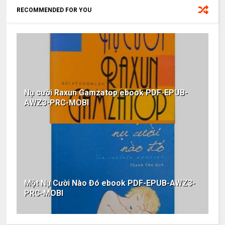
RECOMMENDED FOR YOU
Nụ cười Raxun Gamzatop ebook PDF-EPUB-
AWZ3-PRC-MOBI
Một Nụ Cười Nào Đó ebook PDF-EPUB-AWZ3-
PRC-MOBI