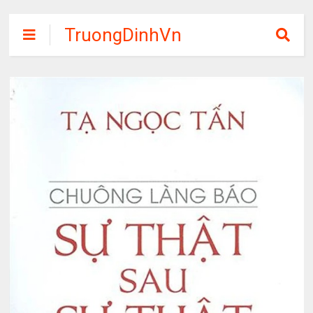
TruongDinhVn
Chia sẽ ebook,
các khóa học,
phần mềm học
tập miễn phí