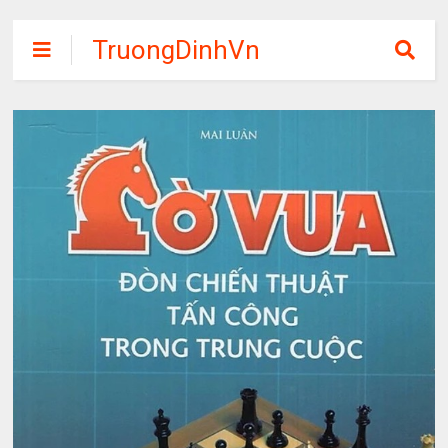
TruongDinhVn
Chia sẽ ebook,
các khóa học,
phần mềm học
tập miễn phí