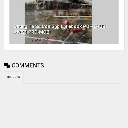
Chúng Ta Sẽ Còn Gặp Lại ebook PDF-EPUB-
AWZ3-PRC-MOBI
COMMENTS
BLOGGER