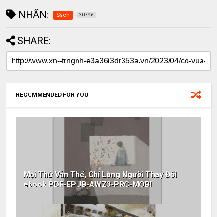
NHÃN:
Sách
30796
SHARE:
RECOMMENDED FOR YOU
Mọi Thứ Vẫn Thế, Chỉ Lòng Người Thay Đổi
ebook PDF-EPUB-AWZ3-PRC-MOBI