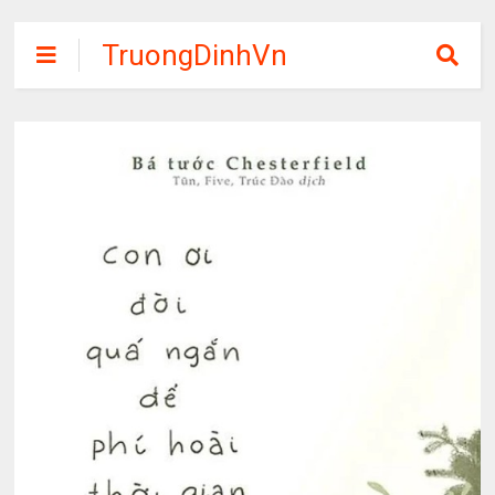
TruongDinhVn
Chia sẽ ebook,
các khóa học,
phần mềm học
tập miễn phí