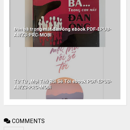
Đàn bà trong mắt đàn ông ebook PDF-EPUB-
AWZ3-PRC-MOBI
Từ Từ , Mọi Thứ Rồi Sẽ Tới ebook PDF-EPUB-
AWZ3-PRC-MOBI
COMMENTS