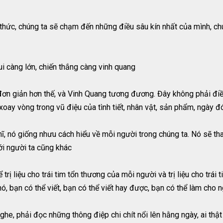
hức, chúng ta sẽ chạm đến những điều sâu kín nhất của mình, chún
ui càng lớn, chiến thắng càng vinh quang
 đơn giản hơn thế, và Vinh Quang tương đương. Đây không phải điề
 xoay vòng trong vũ điệu của tình tiết, nhân vật, sản phẩm, ngày đ
ĩ, nó giống nhưu cách hiểu về mỗi người trong chúng ta. Nó sẽ th
ới người ta cũng khác
 trị liệu cho trái tim tổn thương của mỗi người và trị liệu cho trá
ó, bạn có thể viết, bạn có thể viết hay được, bạn có thể làm cho 
ghe, phải đọc những thông điệp chi chít nổi lên hằng ngày, ai thật 