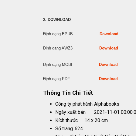
2. DOWNLOAD
Định dạng EPUB
Download
Định dạng AWZ3
Download
Định dạng MOBI
Download
Định dạng PDF
Download
Thông Tin Chi Tiết
Công ty phát hành
Alphabooks
Ngày xuất bản
2021-11-01 00:00:
Kích thước
14 x 20 cm
Số trang
624