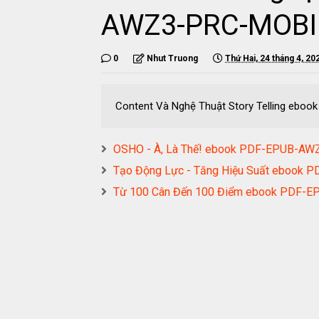
AWZ3-PRC-MOBI
0
Nhut Truong
Thứ Hai, 24 tháng 4, 20
Content Và Nghệ Thuật Story Telling eb
OSHO - À, Là Thế! ebook PDF-EPUB-A
Tạo Động Lực - Tăng Hiệu Suất eboo
Từ 100 Cân Đến 100 Điểm ebook PDF-