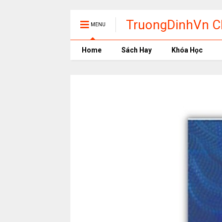
TruongDinhVn Ch
MENU
phần mềm học t
Home
Sách Hay
Khóa Học