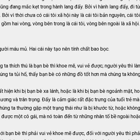
g đang mắc kẹt trong hành lang đấy. Bởi vì hành lang đấy, đi từ th
Bởi vì thời chưa có cái tôi xã hội này là cái tôi bản nguyên, cái tôi
ó gồm hai vòng, vòng bên trong là cái tôi, vòng bên ngoài là xã hội
gười máu mủ. Hai cái này tạo nên tính chất bao bọc.
ta thích thú là bạn bè thì khoe mẽ, vui vẻ được; người yêu thì l
úng ta tủi hổ, thấy bạn bè có những đồ tốt hơn mà chúng ta không 
uất hiện khi bị bạn bè xa lánh, hoặc là khi bị bạn bè ngoảnh mặt, h
ương và trân trọng. Đấy là cảm giác rất đặc trưng của tuổi trẻ mà 
 chúng ta thường gặp một trạng thái như là bị khước từ, hoặc khôn
n được một cô gái, mà nó toàn đến từ những nhân tố bề ngoài hoặc 
ới bạn bè thì phải vui vẻ khoe mẽ được, đối với người yêu thì phả