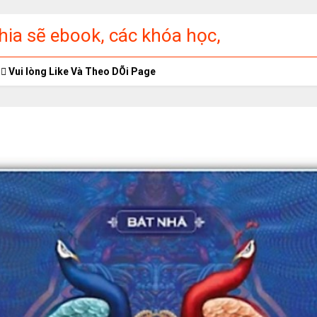
ia sẽ ebook, các khóa học,
ập miễn phí
Vui lòng Like Và Theo DÕi Page