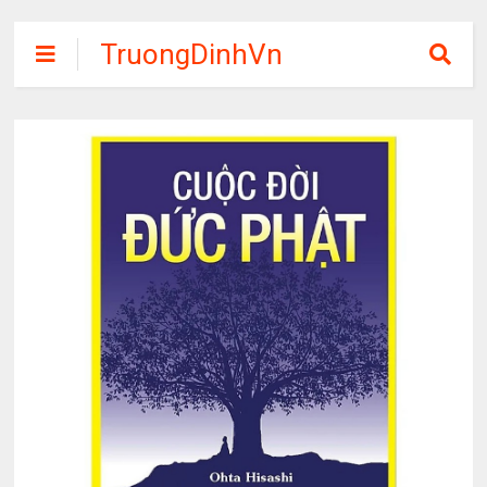
TruongDinhVn
Chia sẽ ebook,
các khóa học,
phần mềm học
tập miễn phí