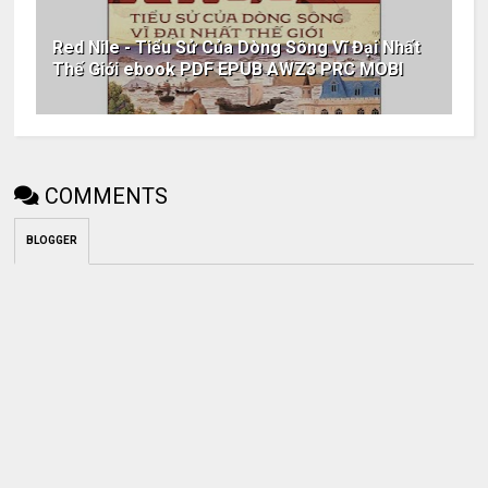
Red Nile - Tiểu Sử Của Dòng Sông Vĩ Đại Nhất
Thế Giới ebook PDF EPUB AWZ3 PRC MOBI
COMMENTS
BLOGGER