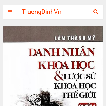
TruongDinhVn
Chia sẽ ebook,
các khóa học,
phần mềm học
tập miễn phí