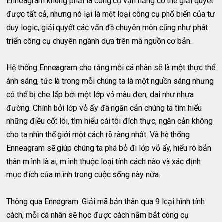
Enneagram không phải là công cụ vạn năng có thể giải quyết
được tất cả, nhưng nó lại là một loại công cụ phổ biến của tư
duy logic, giải quyết các vấn đề chuyên môn cũng như phát
triển công cụ chuyên ngành dựa trên mã nguồn cơ bản.
Hệ thống Enneagram cho rằng mỗi cá nhân sẽ là một thực thể
ánh sáng, tức là trong mỗi chúng ta là một nguồn sáng nhưng
có thể bị che lấp bởi một lớp vỏ màu đen, dai như nhựa
đường. Chính bởi lớp vỏ ấy đã ngăn cản chúng ta tìm hiểu
những điều cốt lõi, tìm hiểu cái tôi đích thực, ngăn cản không
cho ta nhìn thế giới một cách rõ ràng nhất. Và hệ thống
Enneagram sẽ giúp chúng ta phá bỏ đi lớp vỏ ấy, hiểu rõ bản
thân m.ình là ai, m.ình thuộc loại tính cách nào và xác định
mục đích của m.ình trong cuộc sống này nữa.
Thông qua Ennegram: Giải mã bản thân qua 9 loại hình tính
cách, mỗi cá nhân sẽ học được cách nắm bắt công cụ