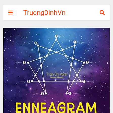
TruongDinhVn
Chia sẽ ebook,
các khóa học,
phần mềm học
tập miễn phí