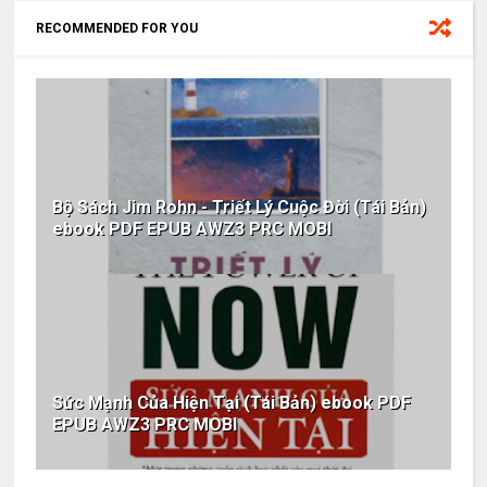
RECOMMENDED FOR YOU
Bộ Sách Jim Rohn - Triết Lý Cuộc Đời (Tái Bản)
ebook PDF EPUB AWZ3 PRC MOBI
Sức Mạnh Của Hiện Tại (Tái Bản) ebook PDF
EPUB AWZ3 PRC MOBI