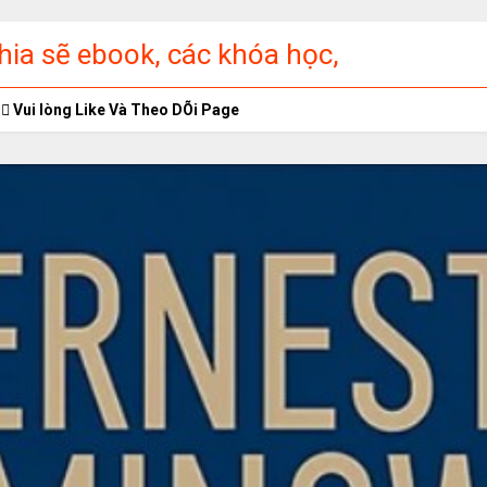
ia sẽ ebook, các khóa học,
ập miễn phí
Vui lòng Like Và Theo DÕi Page