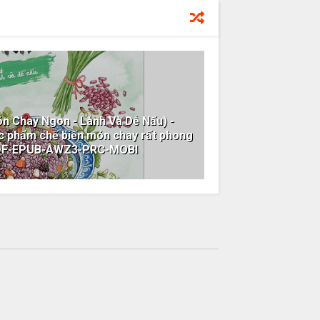
n Chay Ngon - Lành Và Dễ Nấu) -
ực phẩm chế biến món chay rất phong
PDF-EPUB-AWZ3-PRC-MOBI