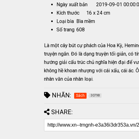
Ngày xuất bản
2019-09-01 00:00:
Kích thước
16 x 24 cm
Loại bìa
Bìa mềm
Số trang
608
Là một cây bút cự phách của Hoa Kỳ, Hemingw
truyện ngắn. Đó là dạng truyện tối giản, có 
hướng giải cấu trúc chủ nghĩa hiện đại để v
không hề khoan nhượng với cái xấu, cái ác. 
nhân văn của nhân loại.
NHÃN:
Sách
30798
SHARE: