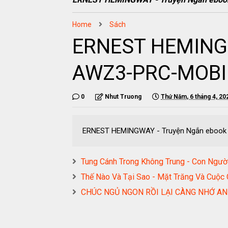
Home
Sách
ERNEST HEMINGW
AWZ3-PRC-MOBI
0
Nhut Truong
Thứ Năm, 6 tháng 4, 20
ERNEST HEMINGWAY - Truyện Ngắn eboo
Tung Cánh Trong Không Trung - Con Ng
Thế Nào Và Tại Sao - Mặt Trăng Và Cu
CHÚC NGỦ NGON RỒI LẠI CÀNG NHỚ A