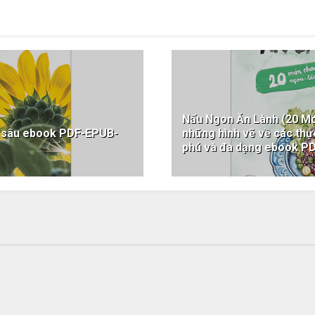
Nấu Ngon Ăn Lành (20 Mó
g sâu ebook PDF-EPUB-
những hình vẽ về các th
phú và đa dạng ebook 