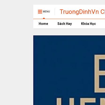
TruongDinhVn Ch
MENU
phần mềm học t
Home
Sách Hay
Khóa Học