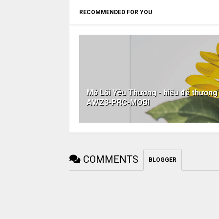
RECOMMENDED FOR YOU
Mở Lối Yêu Thương - hiểu để thươn
AWZ3-PRC-MOBI
COMMENTS
BLOGGER