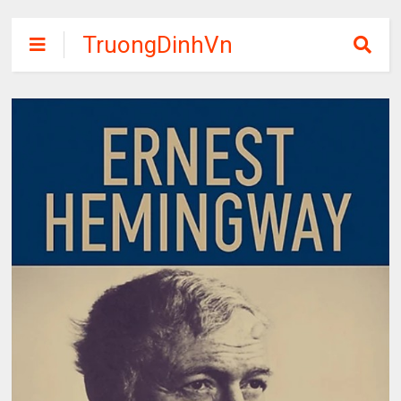
TruongDinhVn
Chia sẽ ebook,
các khóa học,
phần mềm học
tập miễn phí