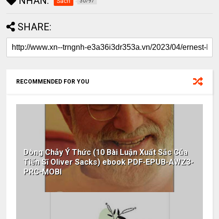
NHÃN:
Sách
30797
SHARE:
RECOMMENDED FOR YOU
Dòng Chảy Ý Thức (10 Bài Luận Xuất Sắc Của
Tiến Sĩ Oliver Sacks) ebook PDF-EPUB-AWZ3-
PRC-MOBI