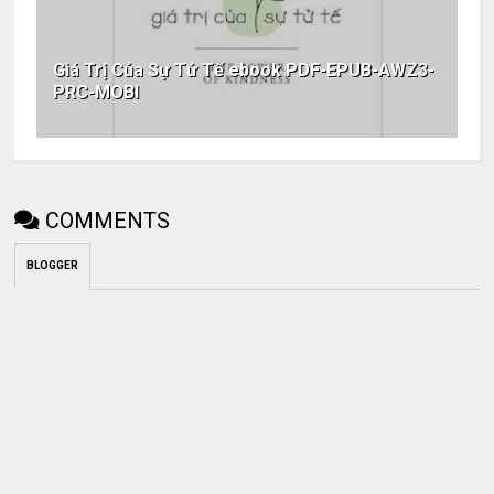
Giá Trị Của Sự Tử Tế ebook PDF-EPUB-AWZ3-
PRC-MOBI
COMMENTS
BLOGGER