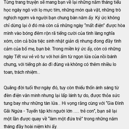
Từng trang truyện sẽ mang bạn về lại những năm tháng tiểu
học ngây ngô với lọ mực tím, những món quà vặt, những trò
nghịch ngợm và người bạn chung bàn năm ấy. Ký ức không
chỉ dừng lại ở đó mà còn cả những ngày “mất điện” được hòa
mình vào bóng đêm rộn rã tiếng cười của tình làng nghĩa
xóm, còn cả bữa tiệc sinh nhật giản dị nhưng đong đầy tình
cảm của bố mẹ, bạn bè. Trong miền ký ức ấy, còn có những
ngày Tết vui vẻ vô tư với hơi ấm từ ngọn lửa của nồi bánh
chưng, với tiếng ph áo đì đùng và không có thêm nhiều lo
toan, trách nhiệm…
Quãng đời tuổi thơ ngày đó, tuy còn thiếu thốn ánh sáng từ
đèn điện văn minh nhưng lại lấp lánh tự do, được thỏa sức
tung bay như những tàn lửa… Hi vọng rằng cùng với “Gia Đình
Gãi Ngứa - Tuyển tập khi người lớn …… trẻ con”, bạn sẽ lại
một lần được quay về “làm một đứa trẻ” trong những năm
tháng đầy hoài niệm khi ấy.