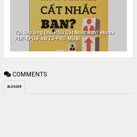
Tại Sao Ông Chủ Phải Cất Nhắc Bạn? ebook
PDF-EPUB-AWZ3-PRC-MOBI
COMMENTS
BLOGGER