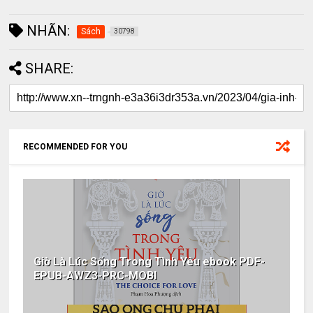
NHÃN:
Sách
30798
SHARE:
RECOMMENDED FOR YOU
Giờ Là Lúc Sống Trong Tình Yêu ebook PDF-
EPUB-AWZ3-PRC-MOBI