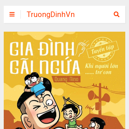
TruongDinhVn
Chia sẽ ebook,
các khóa học,
phần mềm học
tập miễn phí