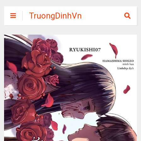
TruongDinhVn
Chia sẽ ebook,
các khóa học,
phần mềm học
tập miễn phí