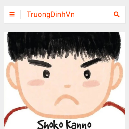
TruongDinhVn
Chia sẽ ebook,
các khóa học,
phần mềm học
tập miễn phí