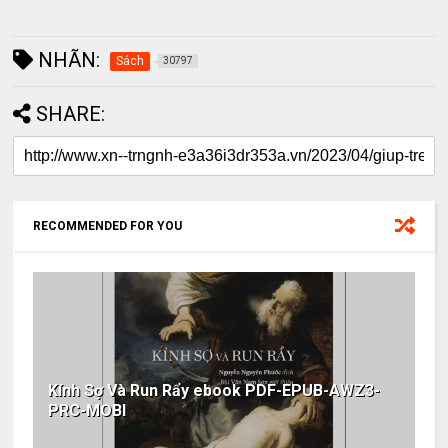
NHÃN:
Sách
30797
SHARE:
RECOMMENDED FOR YOU
Kính Sợ Và Run Rẩy ebook PDF-EPUB-AWZ3-
PRC-MOBI