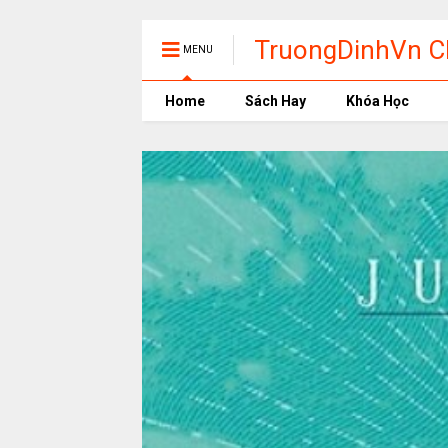
TruongDinhVn Ch
MENU
phần mềm học t
Home
Sách Hay
Khóa Học