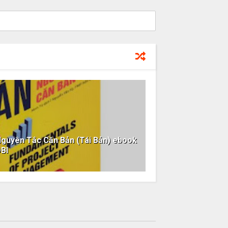
Nguyên Tắc Căn Bản (Tái Bản) ebook
BI