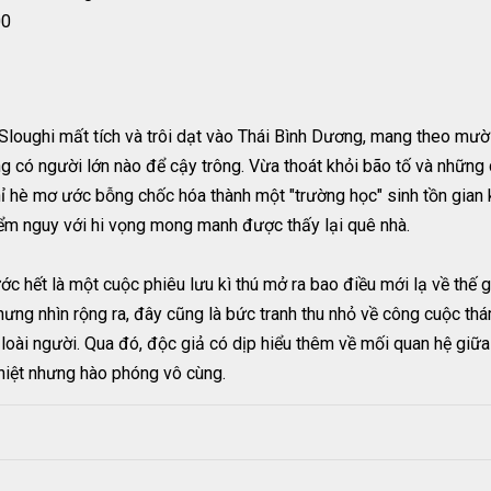
00
Sloughi mất tích và trôi dạt vào Thái Bình Dương, mang theo mườ
có người lớn nào để cậy trông. Vừa thoát khỏi bão tố và những 
hỉ hè mơ ước bỗng chốc hóa thành một "trường học" sinh tồn gian 
iểm nguy với hi vọng mong manh được thấy lại quê nhà.
 hết là một cuộc phiêu lưu kì thú mở ra bao điều mới lạ về thế gi
Nhưng nhìn rộng ra, đây cũng là bức tranh thu nhỏ về công cuộc t
 loài người. Qua đó, độc giả có dịp hiểu thêm về mối quan hệ giữa
nghiệt nhưng hào phóng vô cùng.