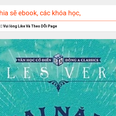
ia sẽ ebook, các khóa học,
ập miễn phí
Vui lòng Like Và Theo DÕi Page