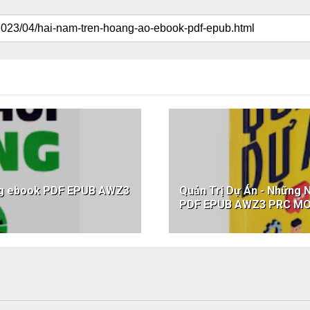
úng ebook PDF EPUB AWZ3
Quản Trị Dự Án - Những 
PDF EPUB AWZ3 PRC MO