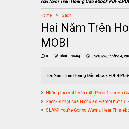
Hai Năm Trên Hoang Đảo ebook PDF-EP
Home
Sách
Hai Năm Trên H
MOBI
0
Nhut Truong
Thứ Năm, 6 tháng 4, 20
Hai Năm Trên Hoang Đảo ebook PDF-EPU
Những tạo vật hoàn mỹ (Phần 1 series 
Sách-Bí mật của Nicholas Flamel bất t
SLAM! You're Gonna Wanna Hear This 