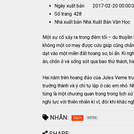
Ngày xuất bản
2017-02-20 00:00:
Số trang
428
Nhà xuất bản
Nhà Xuất Bản Văn Học
Một sự cố xảy ra trong đêm tối – du thuyền 
không một cơ may được cứu giúp cũng chẳng 
dạt vào một miền đất hoang sơ, bí ẩn. Kì ng
ăn, chốn ở và sống sót qua bao thử thách, h
Hai năm trên hoang đảo của Jules Verne trước
trưởng thành và ý chí tự lập ở các em nhỏ. 
từng là một chương quan trọng trong lịch sử
nghị lực với thiên nhiên kì vĩ, đôi khi khắc 
NHÃN:
Sách
30796
SHARE: